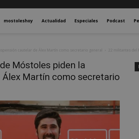
y.com
mostoleshoy
Actualidad
Especiales
Podcast
Pe
uspensión cautelar de Álex Martín como secretario general
22 militantes del
 de Móstoles piden la
 Álex Martín como secretario