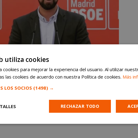
b utiliza cookies
 cookies para mejorar la experiencia del usuario. Al utilizar nuest
s las cookies de acuerdo con nuestra Política de cookies.
Más in
S LOS SOCIOS
(1498) →
TALLES
RECHAZAR TODO
ACE
Cookies de
Cookies de
Cookies de
e
rendimiento
preferencias
funcionalidad