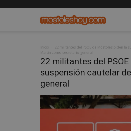
mostolesho
Inicio
22 militantes del PSOE de Móstoles piden la s
Martín como secretario general
22 militantes del PSOE
suspensión cautelar de
general