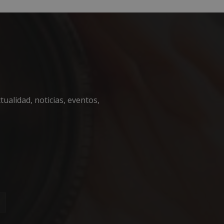
encias
e sesión de usuario y
ualidad, noticias, eventos,
sarias.
 en el lenguaje
o general que se
ión del usuario.
zar, la forma en
, pero un buen
 de sesión para un
necesaria
fin de