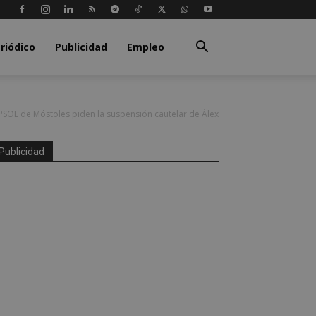
riódico
Publicidad
Empleo
 PSOE de Móstoles piden la suspensión cautelar de Álex
Publicidad