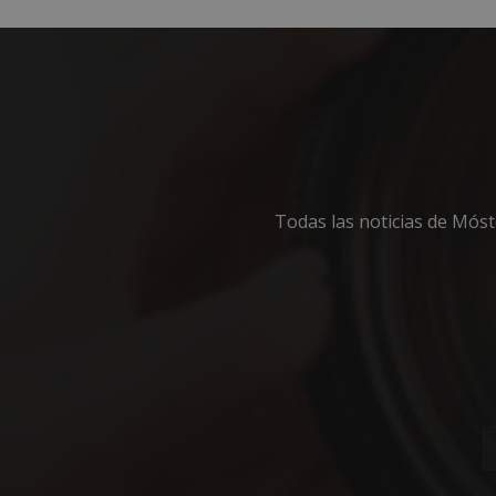
Cooki
Las cookies estricta
Todas las noticias de Mós
la gestión de cuenta
Nombre
PHPSESSID
_GRECAPTCHA