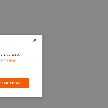
×
ro sitio web,
formación
PTAR TODO
Cookies no
clasificadas