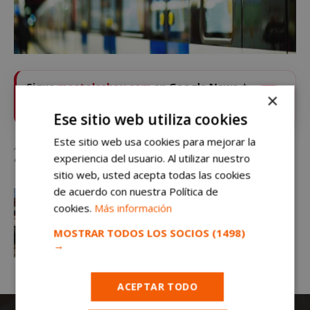
Sigue
mostoleshoy.com
en Google News ⭐
×
VER
Pulsa la estrella y recibe las noticias de Móstoles al
instante
Ese sitio web utiliza cookies
Este sitio web usa cookies para mejorar la
Anuncian el refuerzo del servicio de Metro y Cercanías a su paso por Móstoles
experiencia del usuario. Al utilizar nuestro
durante esta semana
sitio web, usted acepta todas las cookies
de acuerdo con nuestra Política de
cookies.
Más información
MOSTRAR TODOS LOS SOCIOS
(1498)
→
ACEPTAR TODO