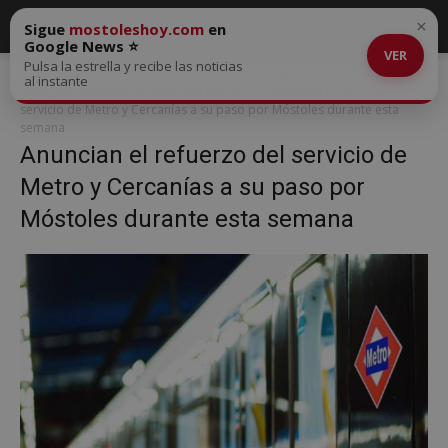
×
Sigue
mostoleshoy.com
en
Google News ⭐
VER
Pulsa la estrella y recibe las noticias
Inicio
Anuncian el refuerzo del servicio de Metro de Madrid a su
al instante
paso por Móstoles durante esta semana
Anuncian el refuerzo del
servicio de Metro y Cercanías a su paso por Móstoles durante esta
semana
Anuncian el refuerzo del servicio de
Metro y Cercanías a su paso por
Móstoles durante esta semana