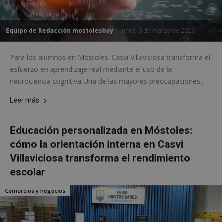
Las cookies estrictamente necesarias permiten la
funcionalidad principal del sitio web, como el
Equipo de Redacción mostoleshoy
-
lunes, 9 de marzo de 2026
inicio de sesión de usuario y la gestión de cuentas.
El sitio web no se puede utilizar correctamente sin
las cookies estrictamente necesarias.
Para los alumnos en Móstoles. Casvi Villaviciosa transforma el
Proveedor
/
Nombre
Vencimient
esfuerzo en aprendizaje real mediante el uso de la
Dominio
neurociencia cognitiva Una de las mayores preocupaciones...
__cf_bm
29 minuto
Cloudflare Inc.
56 segundo
.x.com
Leer más
Educación personalizada en Móstoles:
cómo la orientación interna en Casvi
Villaviciosa transforma el rendimiento
escolar
CookieScriptConsent
4 semanas 
CookieScript
días
mostoleshoy.com
Comercios y negocios