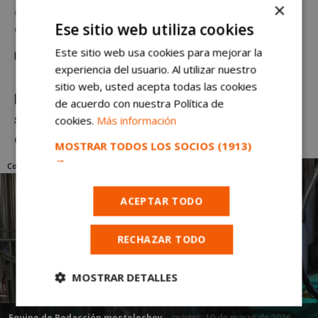
×
concesionario en Móstoles con Omoda & Jaecoo y una
Ese sitio web utiliza cookies
exposición de más de 2.000 m² Móstoles...
Este sitio web usa cookies para mejorar la
Leer más
experiencia del usuario. Al utilizar nuestro
sitio web, usted acepta todas las cookies
El sistema de Rebi que blinda contra la
de acuerdo con nuestra Política de
subida del precio del gas en Móstoles por
cookies.
Más información
el conflicto en Oriente
MOSTRAR TODOS LOS SOCIOS
(1913)
→
Comercios y negocios
ACEPTAR TODO
RECHAZAR TODO
MOSTRAR DETALLES
Cookies
Cookies de
Equipo de Redacción mostoleshoy
-
martes, 10 de marzo de 2026