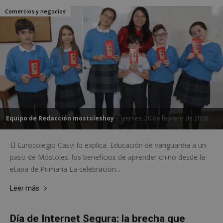
Comercios y negocios
Equipo de Redacción mostoleshoy
-
viernes, 20 de febrero de 2026
msToken
.tiktok.com
1 semana 
El Eurocolegio Casvi lo explica. Educación de vanguardia a un
días
paso de Móstoles: los beneficios de aprender chino desde la
etapa de Primaria La celebración...
Leer más
Día de Internet Segura: la brecha que