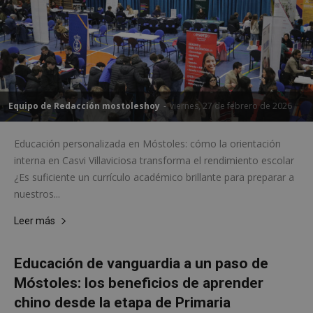
Equipo de Redacción mostoleshoy
-
viernes, 27 de febrero de 2026
__cf_bm
29 minuto
Cloudflare Inc.
58 segundo
.twitter.com
Educación personalizada en Móstoles: cómo la orientación
interna en Casvi Villaviciosa transforma el rendimiento escolar
¿Es suficiente un currículo académico brillante para preparar a
nuestros...
Leer más
Educación de vanguardia a un paso de
VISITOR_PRIVACY_METADATA
5 meses 4
YouTube
semanas
.youtube.com
Móstoles: los beneficios de aprender
chino desde la etapa de Primaria