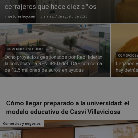
cerrajeros que hace diez años
mostoleshoy.com
-
viernes, 7 de agosto de 2026
COMERCIOS Y NEGOCIOS
COMERCIOS 
Ocho proyectos gestionados por Rebi lideran
la convocatoria RENORED del IDAE con cerca
Leganés y 
de 12,5 millones de euros en ayudas
hay detrás
Cómo llegar preparado a la universidad: el
modelo educativo de Casvi Villaviciosa
Comercios y negocios