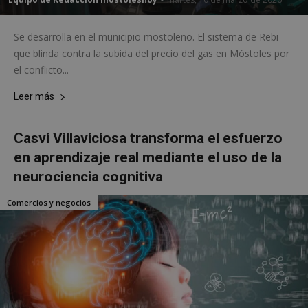
estrictamente
rendimiento
necesarias
Se desarrolla en el municipio mostoleño. El sistema de Rebi
que blinda contra la subida del precio del gas en Móstoles por
Cookies de
Cookies de
el conflicto...
preferencias
funcionalidad
Leer más
Cookies no clasificadas
Casvi Villaviciosa transforma el esfuerzo
en aprendizaje real mediante el uso de la
neurociencia cognitiva
Comercios y negocios
Cookies estrictamente necesarias
Cookies de rendimiento
Cookies de preferencias
Cookies de funcionalidad
Cookies no clasificadas