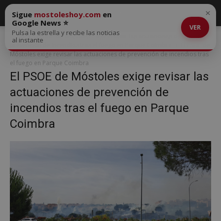
×
Sigue
mostoleshoy.com
en
Google News ⭐
VER
Pulsa la estrella y recibe las noticias
Inicio
El PSOE de Móstoles exige revisar las actuaciones de
al instante
prevención de incendios tras el fuego en Parque Coimbra
El PSOE de
Móstoles exige revisar las actuaciones de prevención de incendios tras
el fuego en Parque Coimbra
El PSOE de Móstoles exige revisar las
actuaciones de prevención de
incendios tras el fuego en Parque
Coimbra