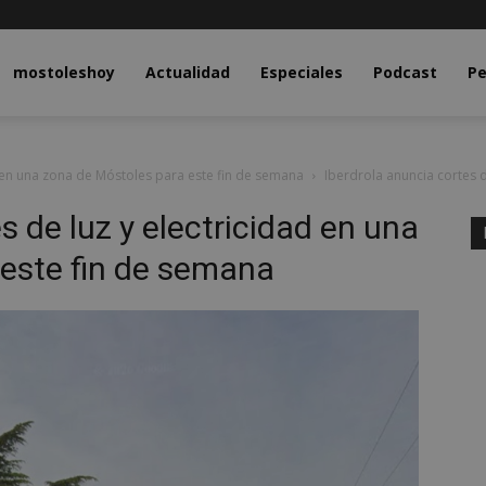
y.com
mostoleshoy
Actualidad
Especiales
Podcast
Pe
d en una zona de Móstoles para este fin de semana
Iberdrola anuncia cortes d
s de luz y electricidad en una
este fin de semana