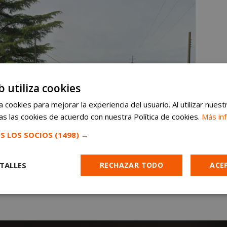
b utiliza cookies
 cookies para mejorar la experiencia del usuario. Al utilizar nuest
s las cookies de acuerdo con nuestra Política de cookies.
Más in
S LOS SOCIOS
(1498) →
TALLES
RECHAZAR TODO
ACE
Cookies de
Cookies de
Cookies de
e
rendimiento
preferencias
funcionalidad