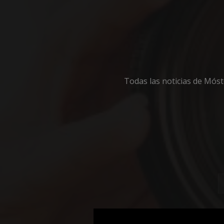
Cooki
Todas las noticias de Mós
Las cookies estricta
la gestión de cuenta
Nombre
PHPSESSID
_GRECAPTCHA
CookieScriptConse