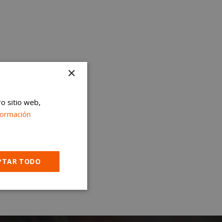
×
ro sitio web,
formación
PTAR TODO
Cookies no
clasificadas