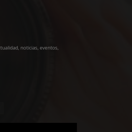
encias
ualidad, noticias, eventos,
e sesión de usuario y
sarias.
 en el lenguaje
o general que se
ión del usuario.
zar, la forma en
, pero un buen
 de sesión para un
necesaria
fin de
 cookie para