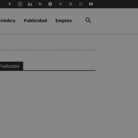
riódico
Publicidad
Empleo
e luz y electricidad en una zona de Móstoles para este
Publicidad