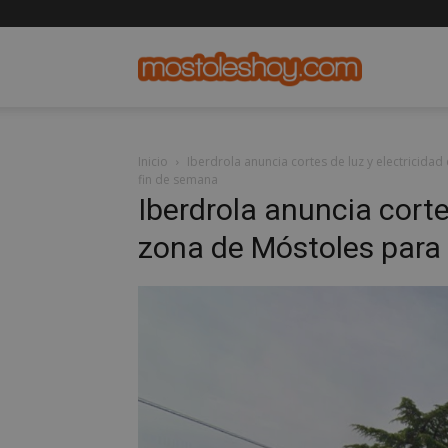
mostolesho
Inicio
Iberdrola anuncia cortes de luz y electricida
fin de semana
Iberdrola anuncia corte
zona de Móstoles para 