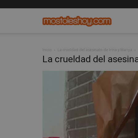
mostolesho
Inicio
La crueldad del asesinato de Irina y Mariya
La crueldad del asesina