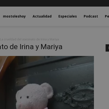
y.com
mostoleshoy
Actualidad
Especiales
Podcast
Pe
La crueldad del asesinato de Irina y Mariya
to de Irina y Mariya