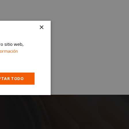
×
ro sitio web,
formación
PTAR TODO
Cookies no
clasificadas