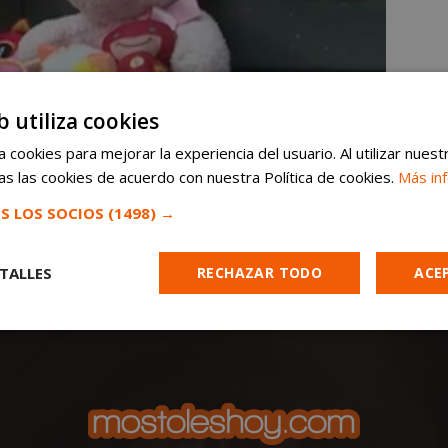
b utiliza cookies
 cookies para mejorar la experiencia del usuario. Al utilizar nuest
s las cookies de acuerdo con nuestra Política de cookies.
Más in
S LOS SOCIOS
(1498) →
TALLES
RECHAZAR TODO
ACE
Cookies de
Cookies de
Cookies de
e
rendimiento
preferencias
funcionalidad