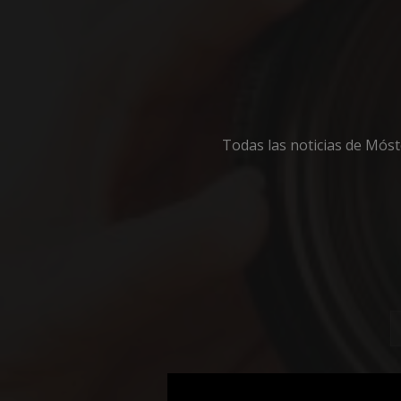
Cooki
Todas las noticias de Mós
Las cookies estricta
la gestión de cuenta
Nombre
PHPSESSID
_GRECAPTCHA
CookieScriptConse