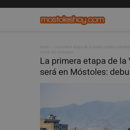
mostolesho
Inicio
La primera etapa de la Vuelta ciclista a Madri
oficial del municipio
La primera etapa de la 
será en Móstoles: debut