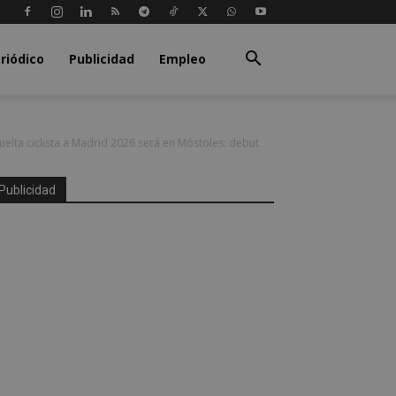
riódico
Publicidad
Empleo
uelta ciclista a Madrid 2026 será en Móstoles: debut
Publicidad