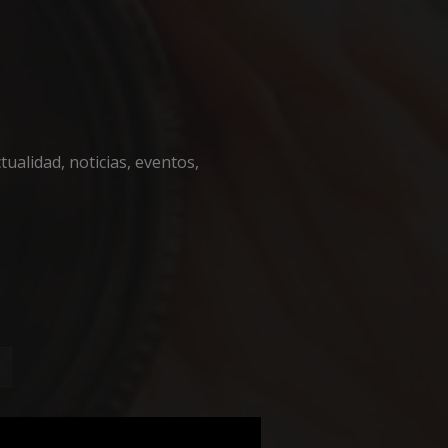
encias
ualidad, noticias, eventos,
e sesión de usuario y
sarias.
 en el lenguaje
o general que se
ión del usuario.
zar, la forma en
, pero un buen
 de sesión para un
necesaria
fin de
 cookie para