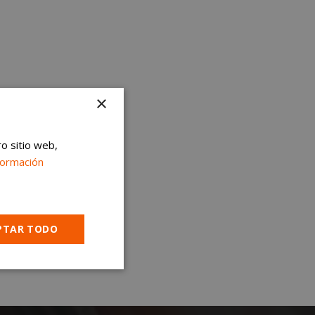
×
ro sitio web,
formación
PTAR TODO
Cookies no
clasificadas