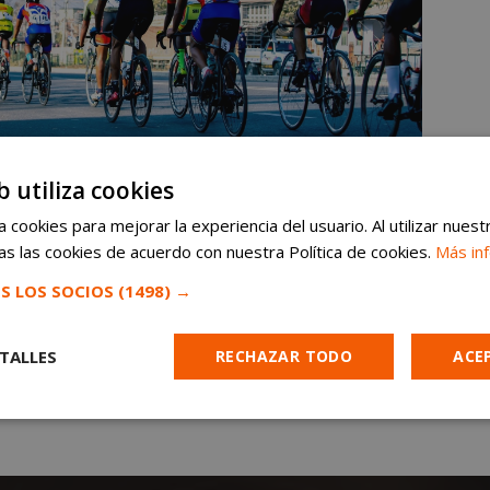
b utiliza cookies
 cookies para mejorar la experiencia del usuario. Al utilizar nuest
s las cookies de acuerdo con nuestra Política de cookies.
Más in
S LOS SOCIOS
(1498) →
TALLES
RECHAZAR TODO
ACE
Cookies de
Cookies de
Cookies de
e
rendimiento
preferencias
funcionalidad