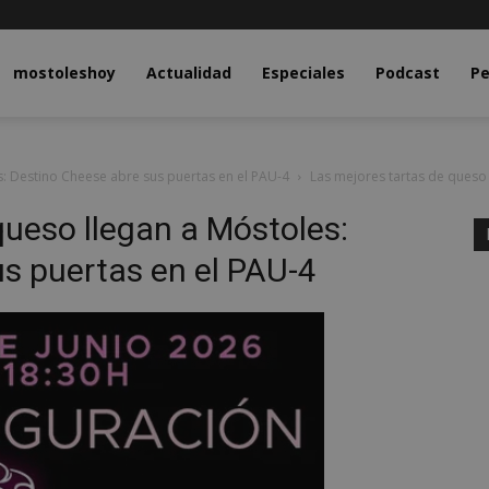
y.com
mostoleshoy
Actualidad
Especiales
Podcast
Pe
s: Destino Cheese abre sus puertas en el PAU-4
Las mejores tartas de queso
queso llegan a Móstoles:
s puertas en el PAU-4