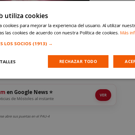
b utiliza cookies
 cookies para mejorar la experiencia del usuario. Al utilizar nuest
s las cookies de acuerdo con nuestra Política de cookies.
Más in
S LOS SOCIOS
(1913) →
TALLES
RECHAZAR TODO
ACE
Cookies de
Cookies de
Cookies de
e
rendimiento
preferencias
funcionalidad
om
en Google News ⭐
VER
noticias de Móstoles al instante
ese abre sus puertas en el PAU-4
es estrictamente necesarias
Cookies de rendimiento
Cookies de prefer