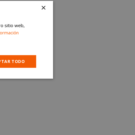
×
ro sitio web,
formación
PTAR TODO
Cookies no
clasificadas
encias