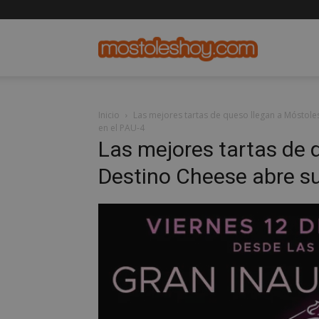
mostolesho
Inicio
Las mejores tartas de queso llegan a Móstole
en el PAU-4
Las mejores tartas de 
Destino Cheese abre su