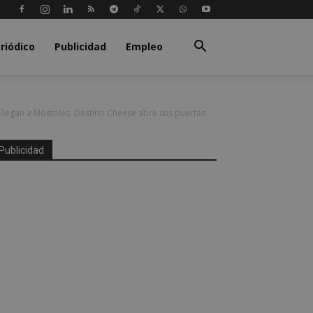
riódico
Publicidad
Empleo
 llegan a Móstoles: Destino Cheese abre sus puertas
Publicidad