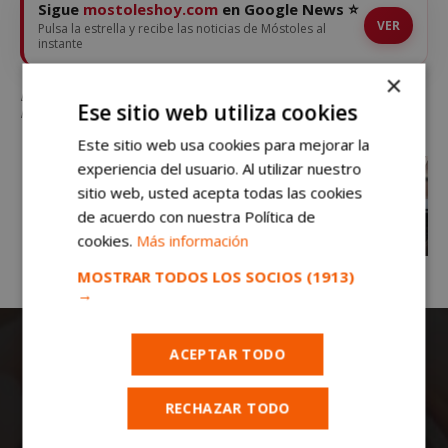
Sigue
mostoleshoy.com
en Google News ⭐
VER
Pulsa la estrella y recibe las noticias de Móstoles al
instante
×
Las tres gasolineras más baratas de Madrid para repostar diésel están en
Ese sitio web utiliza cookies
Móstoles
Este sitio web usa cookies para mejorar la
experiencia del usuario. Al utilizar nuestro
sitio web, usted acepta todas las cookies
de acuerdo con nuestra Política de
cookies.
Más información
MOSTRAR TODOS LOS SOCIOS
(1913)
→
ACEPTAR TODO
RECHAZAR TODO