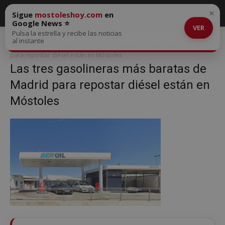
×
Sigue
mostoleshoy.com
en
Google News ⭐
VER
Pulsa la estrella y recibe las noticias
Inicio
Las tres gasolineras más baratas de Madrid para repostar
al instante
diésel están en Móstoles
Las tres gasolineras más baratas de Madrid
para repostar diésel están en Móstoles
Las tres gasolineras más baratas de
Madrid para repostar diésel están en
Móstoles