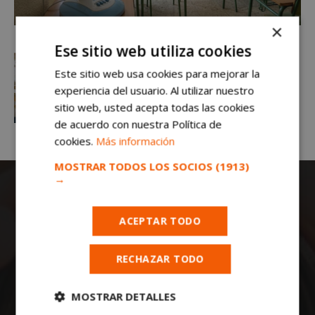
×
Ese sitio web utiliza cookies
Este sitio web usa cookies para mejorar la
experiencia del usuario. Al utilizar nuestro
sitio web, usted acepta todas las cookies
de acuerdo con nuestra Política de
cookies.
Más información
MOSTRAR TODOS LOS SOCIOS
(1913)
→
ACEPTAR TODO
RECHAZAR TODO
Todas las noticias de Móstoles en
mostoleshoy.com
. Mantente informado de
MOSTRAR DETALLES
toda la actualidad, noticias, eventos, ocio y