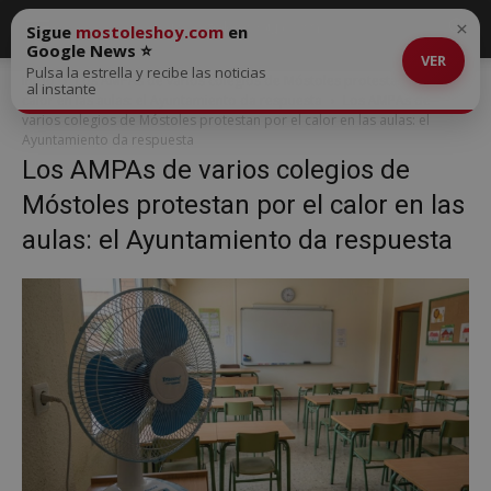
×
Sigue
mostoleshoy.com
en
Google News ⭐
VER
Pulsa la estrella y recibe las noticias
Inicio
Los AMPAs de varios colegios de Móstoles protestan por el
al instante
calor en las aulas: el Ayuntamiento da respuesta
Los AMPAs de
varios colegios de Móstoles protestan por el calor en las aulas: el
Ayuntamiento da respuesta
Los AMPAs de varios colegios de
Móstoles protestan por el calor en las
aulas: el Ayuntamiento da respuesta