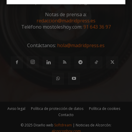
deportes de tu ciudad. ¡Síguenos!
Cookies
Cookies de
estrictamente
rendimiento
Notas de prensa a:
necesarias
redaccion@madridpress.es
Teléfono mostoleshoy.com:
91 643 36 97
Cookies de
Cookies de
preferencias
funcionalidad
Contáctanos:
hola@madridpress.es
Cookies no clasificadas
Cookies estrictamente necesarias
Aviso legal
Política de protección de datos
Política de cookies
Contacto
Cookies de rendimiento
Cookies de preferencias
© 2025 Diseño web
Softdream
| Noticias de Alcorcón:
alcorconhoy.com
Cookies de funcionalidad