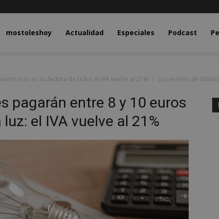
y.com
mostoleshoy
Actualidad
Especiales
Podcast
Pe
uros más en su factura de la luz: el IVA vuelve al 21%
Los vecinos de Móstol
s pagarán entre 8 y 10 euros
 luz: el IVA vuelve al 21%