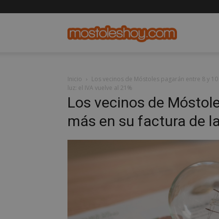
mostolesho
Inicio
Los vecinos de Móstoles pagarán entre 8 y 10 e
luz: el IVA vuelve al 21%
Los vecinos de Móstole
más en su factura de la