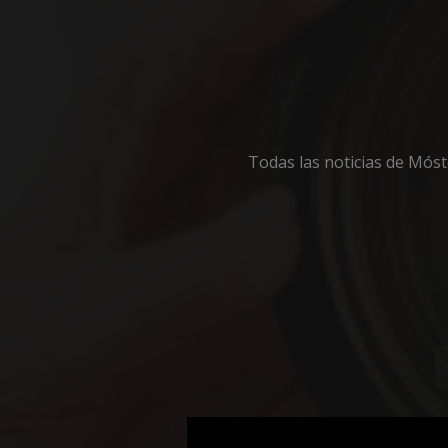
Cooki
Todas las noticias de Mós
Las cookies estricta
la gestión de cuenta
Nombre
__cf_bm
CookieScriptConse
__cf_bm