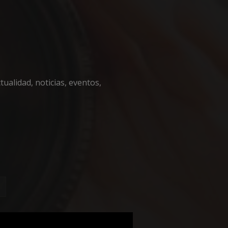
encias
ualidad, noticias, eventos,
e sesión de usuario y
sarias.
nguir entre humanos
l sitio web, con el
sobre el uso de su
iza esta cookie
de consentimiento
necesario que el
ript.com funcione
nguir entre humanos
l sitio web, con el