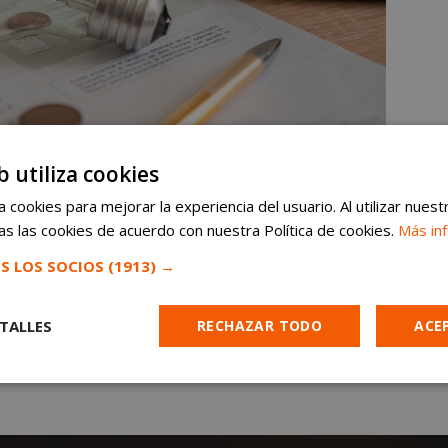
b utiliza cookies
 cookies para mejorar la experiencia del usuario. Al utilizar nuest
s las cookies de acuerdo con nuestra Política de cookies.
Más in
S LOS SOCIOS
(1913) →
TALLES
RECHAZAR TODO
ACE
Cookies de
Cookies de
Cookies de
e
rendimiento
preferencias
funcionalidad