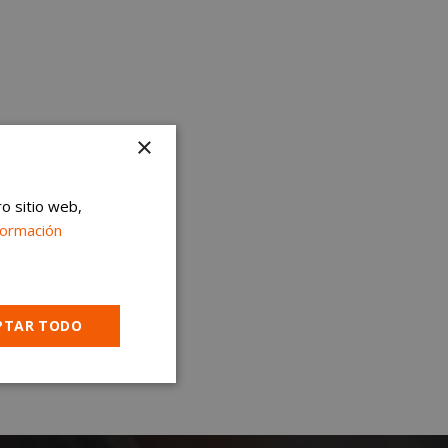
×
ro sitio web,
formación
PTAR TODO
Cookies no
clasificadas