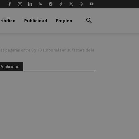
riódico
Publicidad
Empleo
es pagarán entre 8 y 10 euros más en su factura de la
Publicidad