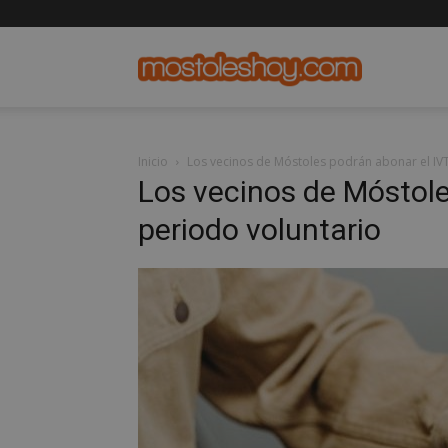
mostolesho
Inicio
Los vecinos de Móstoles podrán abonar el IV
Los vecinos de Móstol
periodo voluntario