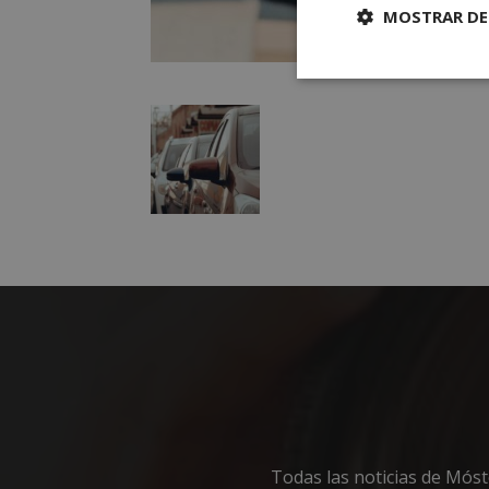
MOSTRAR DE
Cookies
estrictament
necesarias
Cooki
Las cookies estricta
la gestión de cuenta
Nombre
__cf_bm
Todas las noticias de Mós