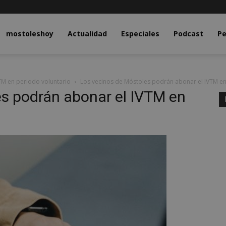
y.com
mostoleshoy
Actualidad
Especiales
Podcast
Pe
TM en periodo voluntario
Los vecinos de Móstoles podrán abonar el IVTM en
es podrán abonar el IVTM en