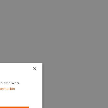
×
ro sitio web,
formación