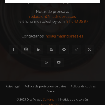
deportes de tu ciudad. ¡Síguenos!
Cookies
Cookies de
estrictamente
rendimiento
necesarias
Notas de prensa a:
redaccion@madridpress.es
Teléfono mostoleshoy.com:
91 643 36 97
Cookies de
Cookies de
preferencias
funcionalidad
Contáctanos:
hola@madridpress.es
Cookies no clasificadas
Cookies estrictamente necesarias
Aviso legal
Política de protección de datos
Política de cookies
Cookies de rendimiento
Contacto
Cookies de preferencias
© 2025 Diseño web
Softdream
| Noticias de Alcorcón:
Cookies de funcionalidad
alcorconhoy.com