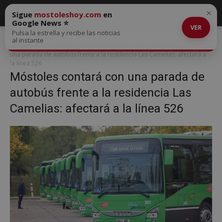
×
Sigue
mostoleshoy.com
en
Google News ⭐
VER
Pulsa la estrella y recibe las noticias
Inicio
Móstoles contará con una parada de autobús frente a la
al instante
residencia Las Camelias: afectará a la línea 526
Móstoles contará con
una parada de autobús frente a la residencia Las Camelias: afectará a
la línea 526
Móstoles contará con una parada de
autobús frente a la residencia Las
Camelias: afectará a la línea 526