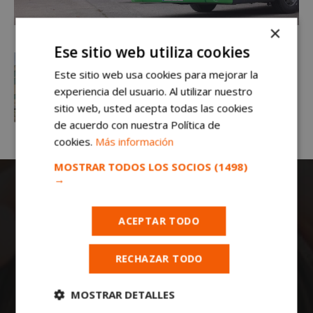
×
Ese sitio web utiliza cookies
Este sitio web usa cookies para mejorar la
experiencia del usuario. Al utilizar nuestro
sitio web, usted acepta todas las cookies
de acuerdo con nuestra Política de
cookies.
Más información
MOSTRAR TODOS LOS SOCIOS
(1498)
→
ACEPTAR TODO
RECHAZAR TODO
Todas las noticias de Móstoles en
mostoleshoy.com
. Mantente informado de
MOSTRAR DETALLES
toda la actualidad, noticias, eventos, ocio y