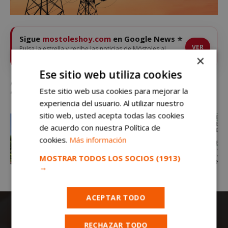
Sigue
mostoleshoy.com
en Google News ⭐
VER
Pulsa la estrella y recibe las noticias de Móstoles al
instante
×
Ese sitio web utiliza cookies
Móstoles tendrá cortes de luz y electricidad el día 1 de junio: varias calles
Este sitio web usa cookies para mejorar la
estarán afectadas
experiencia del usuario. Al utilizar nuestro
sitio web, usted acepta todas las cookies
de acuerdo con nuestra Política de
cookies.
Más información
MOSTRAR TODOS LOS SOCIOS
(1913)
→
ACEPTAR TODO
RECHAZAR TODO