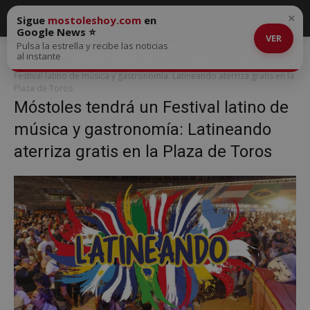
×
Sigue
mostoleshoy.com
en
Google News ⭐
VER
Pulsa la estrella y recibe las noticias
Inicio
Móstoles tendrá un Festival latino de música y gastronomía:
al instante
Latineando aterriza gratis en la Plaza de Toros
Móstoles tendrá un
Festival latino de música y gastronomía: Latineando aterriza gratis en la
Plaza de Toros
Móstoles tendrá un Festival latino de
música y gastronomía: Latineando
aterriza gratis en la Plaza de Toros