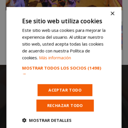
×
Ese sitio web utiliza cookies
Este sitio web usa cookies para mejorar la
experiencia del usuario. Al utilizar nuestro
sitio web, usted acepta todas las cookies
de acuerdo con nuestra Política de
cookies.
Más información
MOSTRAR TODOS LOS SOCIOS
(1498)
→
ACEPTAR TODO
RECHAZAR TODO
Todas las noticias de Móstoles en
mostoleshoy.com
. Mantente informado de
MOSTRAR DETALLES
toda la actualidad, noticias, eventos, ocio y