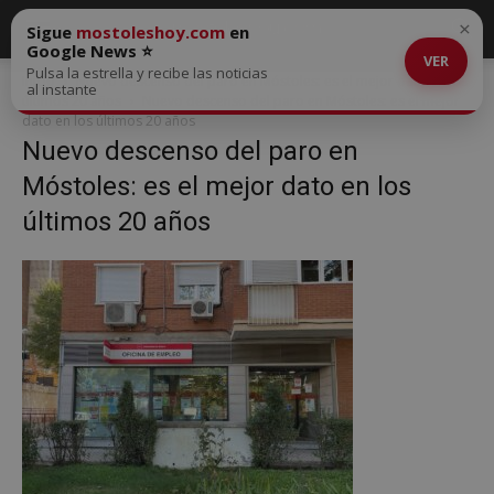
×
Sigue
mostoleshoy.com
en
Google News ⭐
VER
Pulsa la estrella y recibe las noticias
Inicio
Nuevo descenso del paro en Móstoles: es el mejor dato en los
al instante
últimos 20 años
Nuevo descenso del paro en Móstoles: es el mejor
dato en los últimos 20 años
Nuevo descenso del paro en
Móstoles: es el mejor dato en los
últimos 20 años