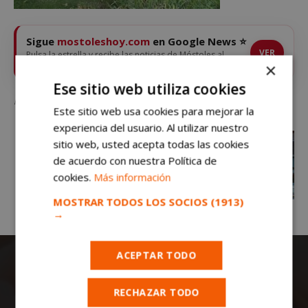
Sigue
mostoleshoy.com
en Google News ⭐
VER
Pulsa la estrella y recibe las noticias de Móstoles al
instante
×
Ese sitio web utiliza cookies
Nuevo descenso del paro en Móstoles: es el mejor dato en los últimos 20 años
Este sitio web usa cookies para mejorar la
experiencia del usuario. Al utilizar nuestro
sitio web, usted acepta todas las cookies
de acuerdo con nuestra Política de
cookies.
Más información
MOSTRAR TODOS LOS SOCIOS
(1913)
→
ACEPTAR TODO
RECHAZAR TODO