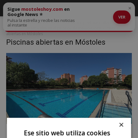
×
Sigue
mostoleshoy.com
en
Google News ⭐
VER
Pulsa la estrella y recibe las noticias
Inicio
Piscinas abiertas, empleo a la baja y debate político: la
al instante
actualidad de Móstoles en el podcast de mostoleshoy
Piscinas
abiertas en Móstoles
Piscinas abiertas en Móstoles
×
Ese sitio web utiliza cookies