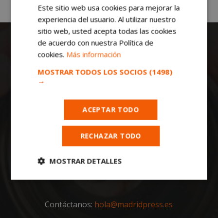
Este sitio web usa cookies para mejorar la
experiencia del usuario. Al utilizar nuestro
sitio web, usted acepta todas las cookies
de acuerdo con nuestra Política de
cookies.
Más información
MOSTRAR TODOS LOS SOCIOS
(1498)
→
Todas las noticias de Móstoles en
ACEPTAR TODO
mostoleshoy.com
. Mantente informado de
toda la actualidad, noticias, eventos, ocio y
deportes de tu ciudad. ¡Síguenos!
RECHAZAR TODO
Notas de prensa a:
MOSTRAR DETALLES
redaccion@madridpress.es
Teléfono mostoleshoy.com:
91 643 36 97
Cookies
Cookies de
estrictamente
rendimiento
necesarias
Contáctanos:
hola@madridpress.es