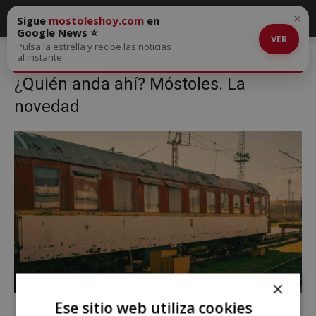
×
Sigue
mostoleshoy.com
en
Google News ⭐
VER
Pulsa la estrella y recibe las noticias
Inicio
¿Quién anda ahí? Móstoles. La novedad
¿Quién anda ahí?
al instante
Móstoles. La novedad
¿Quién anda ahí? Móstoles. La
novedad
×
Ese sitio web utiliza cookies