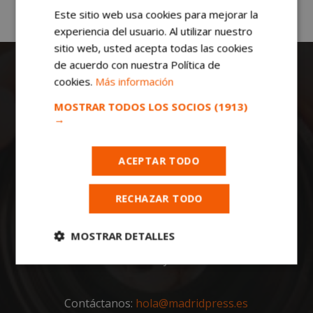
Este sitio web usa cookies para mejorar la
experiencia del usuario. Al utilizar nuestro
sitio web, usted acepta todas las cookies
de acuerdo con nuestra Política de
cookies.
Más información
MOSTRAR TODOS LOS SOCIOS
(1913)
→
Todas las noticias de Móstoles en
ACEPTAR TODO
mostoleshoy.com
. Mantente informado de
toda la actualidad, noticias, eventos, ocio y
RECHAZAR TODO
deportes de tu ciudad. ¡Síguenos!
Notas de prensa a:
MOSTRAR DETALLES
redaccion@madridpress.es
Teléfono mostoleshoy.com:
91 643 36 97
Cookies
Cookies de
estrictamente
rendimiento
necesarias
Contáctanos:
hola@madridpress.es