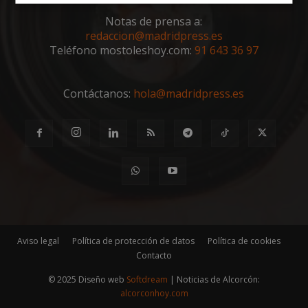
Cookies
Cookies de
estrictamente
rendimiento
Notas de prensa a:
necesarias
redaccion@madridpress.es
Teléfono mostoleshoy.com:
91 643 36 97
Cookies de
Cookies de
preferencias
funcionalidad
Contáctanos:
hola@madridpress.es
Cookies no clasificadas
Aviso legal
Política de protección de datos
Política de cookies
Cookies estrictamente necesarias
Contacto
Cookies de rendimiento
© 2025 Diseño web
Softdream
| Noticias de Alcorcón:
Cookies de preferencias
alcorconhoy.com
Cookies de funcionalidad