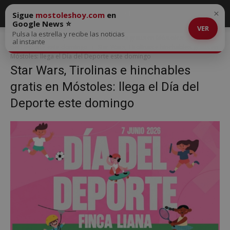
×
Sigue
mostoleshoy.com
en
Google News ⭐
VER
Pulsa la estrella y recibe las noticias
Inicio
Star Wars, tirolinas e hinchables gratis en Móstoles: llega el Día
al instante
del Deporte este domingo
Star Wars, Tirolinas e hinchables gratis en
Móstoles: llega el Día del Deporte este domingo
Star Wars, Tirolinas e hinchables
gratis en Móstoles: llega el Día del
Deporte este domingo