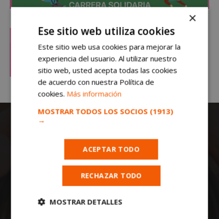
×
Ese sitio web utiliza cookies
Este sitio web usa cookies para mejorar la
experiencia del usuario. Al utilizar nuestro
sitio web, usted acepta todas las cookies
de acuerdo con nuestra Política de
cookies.
Más información
MOSTRAR TODOS LOS SOCIOS
(1913)
→
ACEPTAR TODO
RECHAZAR TODO
Todas las noticias de Móstoles en
mostoleshoy.com
. Mantente informado de
MOSTRAR DETALLES
toda la actualidad, noticias, eventos, ocio y
deportes de tu ciudad. ¡Síguenos!