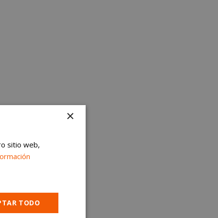
×
ro sitio web,
formación
PTAR TODO