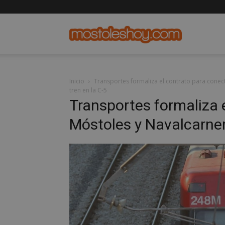
mostolesho
Inicio
Transportes formaliza el contrato para conect
tren en la C-5
Transportes formaliza 
Móstoles y Navalcarner