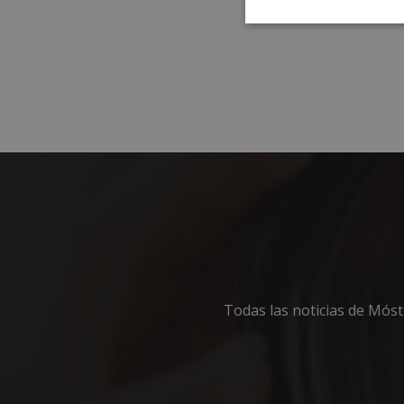
Cookies
estrictament
necesarias
Cooki
Las cookies estricta
la gestión de cuenta
Nombre
Todas las noticias de Mós
__cf_bm
CookieScriptConse