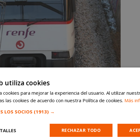
b utiliza cookies
om
en Google News ⭐
VER
 cookies para mejorar la experiencia del usuario. Al utilizar nuest
noticias de Móstoles al instante
s las cookies de acuerdo con nuestra Política de cookies.
Más in
S LOS SOCIOS
(1913) →
 Navalcarnero por tren en la C-5
TALLES
RECHAZAR TODO
ACE