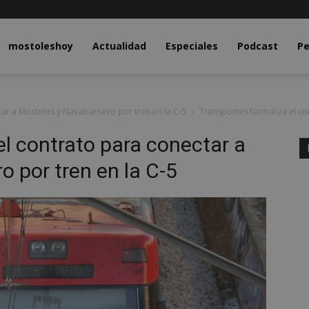
y.com
mostoleshoy
Actualidad
Especiales
Podcast
Pe
ar a Móstoles y Navalcarnero por tren en la C-5
Transportes formaliza el co
el contrato para conectar a
o por tren en la C-5