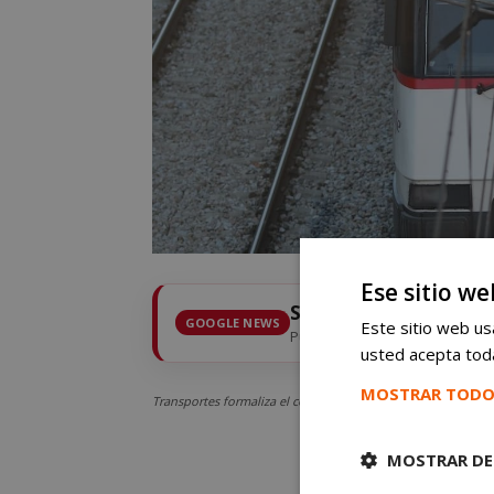
Ese sitio we
Sigue
mostoleshoy.c
GOOGLE NEWS
Este sitio web usa
Pulsa la estrella y recibe las 
usted acepta toda
MOSTRAR TODO
Transportes formaliza el contrato para conectar a Móstoles y
MOSTRAR DE