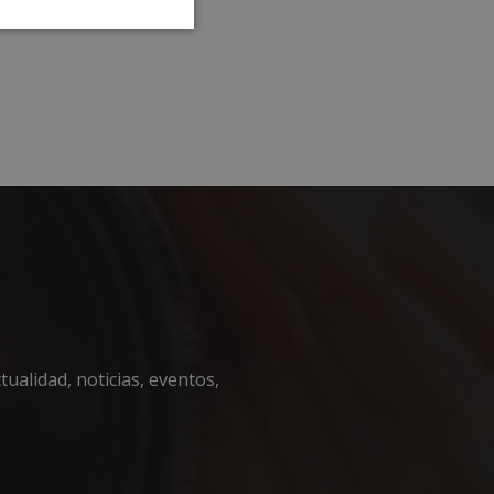
Cookies no
clasificadas
encias
e sesión de usuario y
sarias.
ualidad, noticias, eventos,
nguir entre humanos
l sitio web, con el
sobre el uso de su
iza esta cookie
de consentimiento