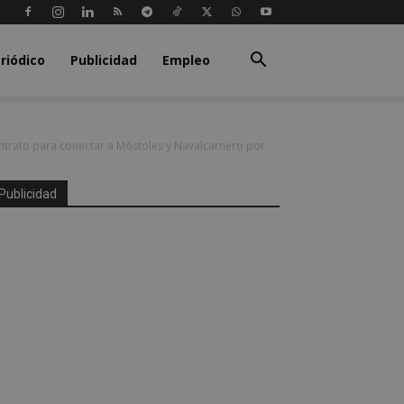
riódico
Publicidad
Empleo
ntrato para conectar a Móstoles y Navalcarnero por
Publicidad