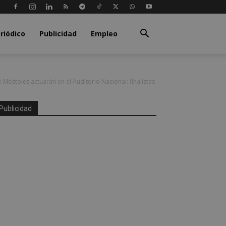
riódico
Publicidad
Empleo
e Móstoles actuarán en el Auditorio Nacional: finalistas
Publicidad