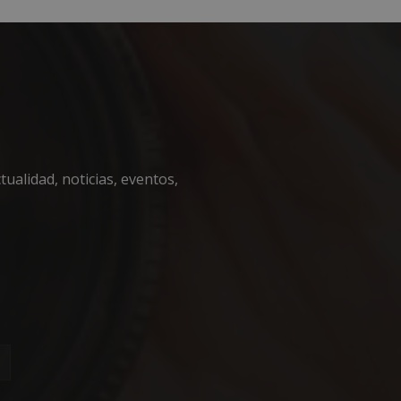
encias
e sesión de usuario y
ualidad, noticias, eventos,
sarias.
nguir entre humanos
l sitio web, con el
sobre el uso de su
iza esta cookie
de consentimiento
necesario que el
ript.com funcione
nguir entre humanos