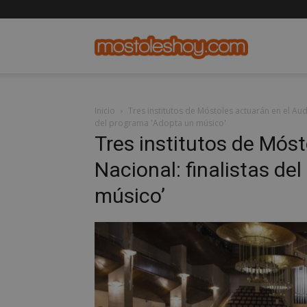
mostolesho
Inicio
Tres institutos de Móstoles actuarán en el Aud
del programa 'Adopta un músico'
Tres institutos de Móst
Nacional: finalistas de
músico’