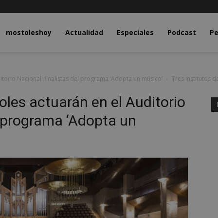
y.com
mostoleshoy
Actualidad
Especiales
Podcast
Pe
itorio Nacional: finalistas del programa ‘Adopta un músico’
Tres institutos d
oles actuarán en el Auditorio
l programa ‘Adopta un