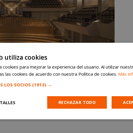
b utiliza cookies
 cookies para mejorar la experiencia del usuario. Al utilizar nuest
s las cookies de acuerdo con nuestra Política de cookies.
Más in
S LOS SOCIOS
(1913) →
TALLES
RECHAZAR TODO
ACE
Cookies de
Cookies de
Cookies de
e
rendimiento
preferencias
funcionalidad