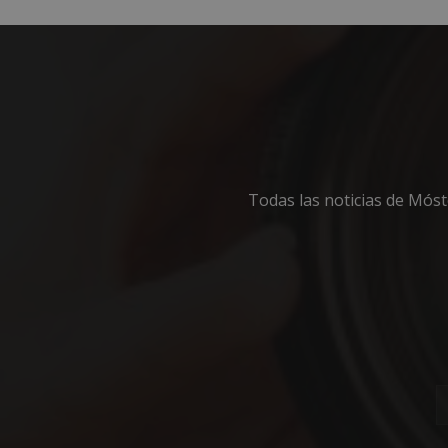
Cooki
Las cookies estricta
Todas las noticias de Mós
la gestión de cuenta
Nombre
__cf_bm
CookieScriptConse
__cf_bm