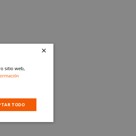
×
ro sitio web,
formación
PTAR TODO
Cookies no
clasificadas