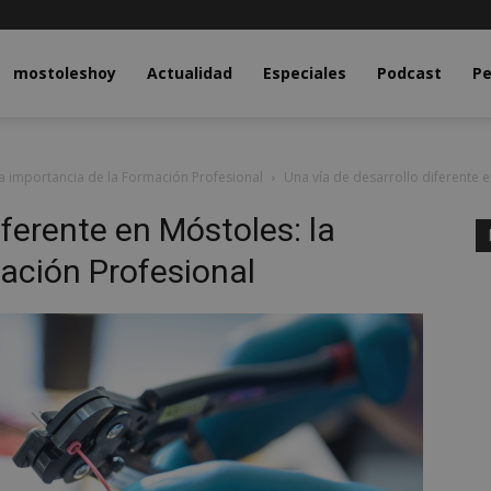
y.com
mostoleshoy
Actualidad
Especiales
Podcast
Pe
la importancia de la Formación Profesional
Una vía de desarrollo diferente 
iferente en Móstoles: la
ación Profesional