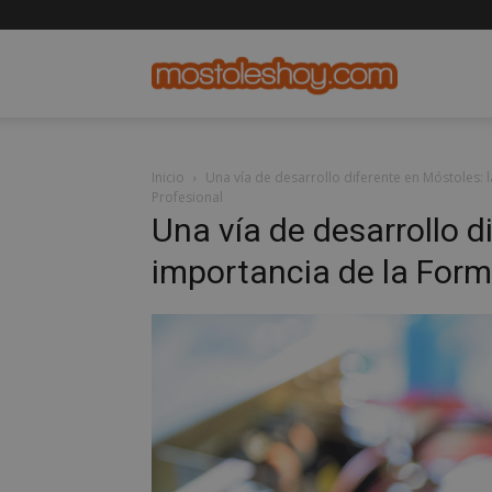
mostolesho
Inicio
Una vía de desarrollo diferente en Móstoles: 
Profesional
Una vía de desarrollo d
importancia de la Form