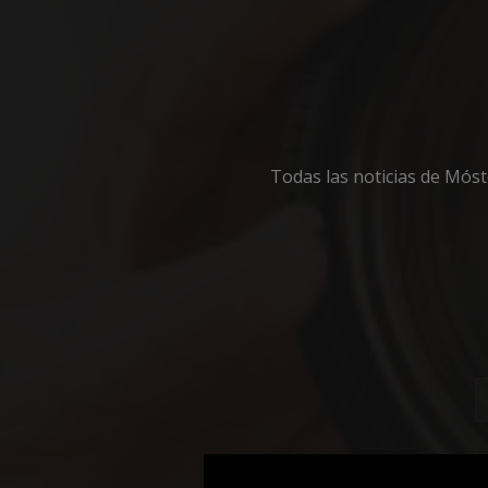
Cooki
Todas las noticias de Mós
Las cookies estricta
la gestión de cuenta
Nombre
__cf_bm
CookieScriptConse
__cf_bm