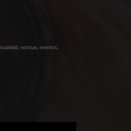
encias
ualidad, noticias, eventos,
e sesión de usuario y
sarias.
nguir entre humanos
l sitio web, con el
sobre el uso de su
iza esta cookie
de consentimiento
necesario que el
ript.com funcione
nguir entre humanos
l sitio web, con el