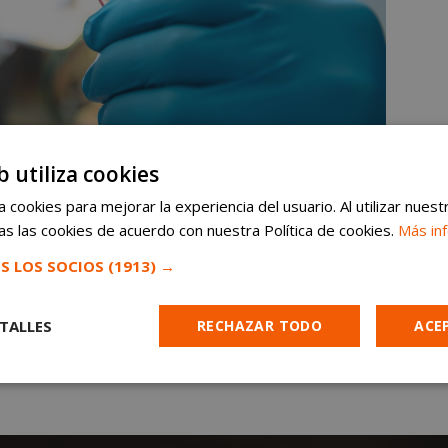
b utiliza cookies
 cookies para mejorar la experiencia del usuario. Al utilizar nuest
s las cookies de acuerdo con nuestra Política de cookies.
Más in
S LOS SOCIOS
(1913) →
TALLES
RECHAZAR TODO
ACE
Cookies de
Cookies de
Cookies de
e
rendimiento
preferencias
funcionalidad