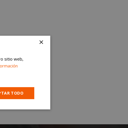
×
ro sitio web,
formación
PTAR TODO
Cookies no
clasificadas