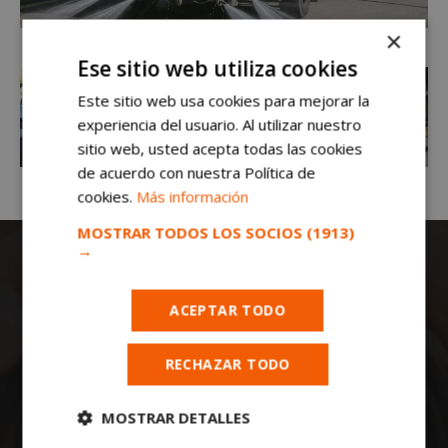
×
Ese sitio web utiliza cookies
Este sitio web usa cookies para mejorar la
experiencia del usuario. Al utilizar nuestro
sitio web, usted acepta todas las cookies
de acuerdo con nuestra Política de
cookies.
Más información
MOSTRAR TODOS LOS SOCIOS
(1913)
→
ACEPTAR TODO
RECHAZAR TODO
Todas las noticias de Móstoles en
mostoleshoy.com
. Mantente informado de
MOSTRAR DETALLES
toda la actualidad, noticias, eventos, ocio y
deportes de tu ciudad. ¡Síguenos!