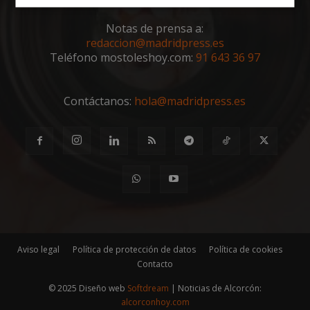
Cookies
Cookies de
estrictamente
rendimiento
Notas de prensa a:
necesarias
redaccion@madridpress.es
Teléfono mostoleshoy.com:
91 643 36 97
Cookies de
Cookies de
preferencias
funcionalidad
Contáctanos:
hola@madridpress.es
Cookies no clasificadas
Cookies estrictamente necesarias
Aviso legal
Política de protección de datos
Política de cookies
Contacto
Cookies de rendimiento
Cookies de preferencias
© 2025 Diseño web
Softdream
| Noticias de Alcorcón:
alcorconhoy.com
Cookies de funcionalidad