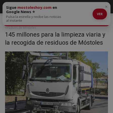
×
Sigue
mostoleshoy.com
en
Google News ⭐
VER
Pulsa la estrella y recibe las noticias
Inicio
145 millones para la limpieza viaria y la recogida de residuos
al instante
de Móstoles
145 millones para la limpieza viaria y la recogida de
residuos de Móstoles
145 millones para la limpieza viaria y
la recogida de residuos de Móstoles