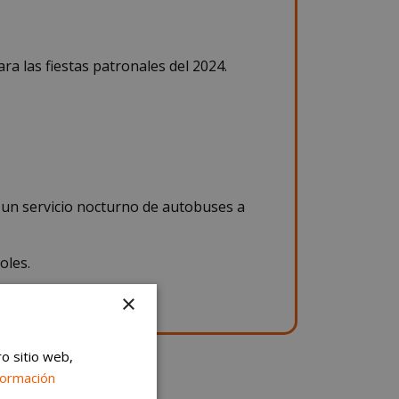
ra las fiestas patronales del 2024.
rá un servicio nocturno de autobuses a
oles.
×
ro sitio web,
formación