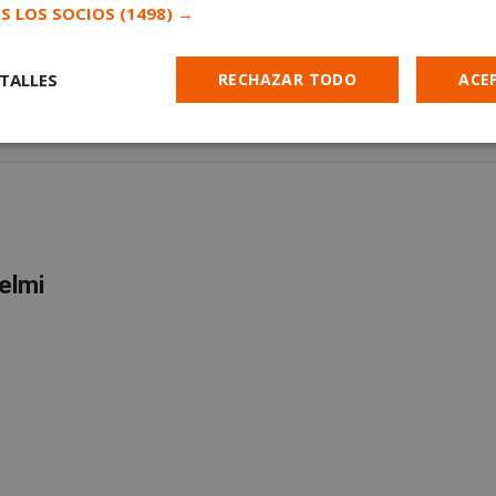
S LOS SOCIOS
(1498) →
TALLES
RECHAZAR TODO
ACE
IEMBRE
Cookies de
Cookies de
Cookies de
e
rendimiento
preferencias
funcionalidad
elmi
es estrictamente necesarias
Cookies de rendimiento
Cookies de prefer
Cookies de funcionalidad
Cookies no clasificadas
mente necesarias permiten la funcionalidad principal del sitio web, como el inicio d
s. El sitio web no se puede utilizar correctamente sin las cookies estrictamente nece
Proveedor
/
Vencimiento
Descripción
Dominio