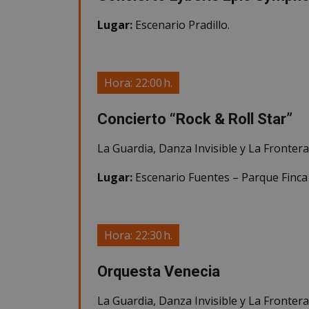
Lugar:
Escenario Pradillo.
Nombre
Nombre
Provee
Nombre
VISITOR_PRIVACY
/
Domin
Nombre
OAID
vuid
Vimeo.
Hora: 22:00 h.
YSC
Inc.
.vimeo
Concierto “Rock & Roll Star”
_cfuvid
.vimeo
NID
_ga
La Guardia, Danza Invisible y La Frontera
VISITOR_INFO1_LIV
Lugar:
Escenario Fuentes – Parque Finca
_ga_CJ6TH46G2D
Hora: 22:30 h.
Orquesta Venecia
La Guardia, Danza Invisible y La Frontera