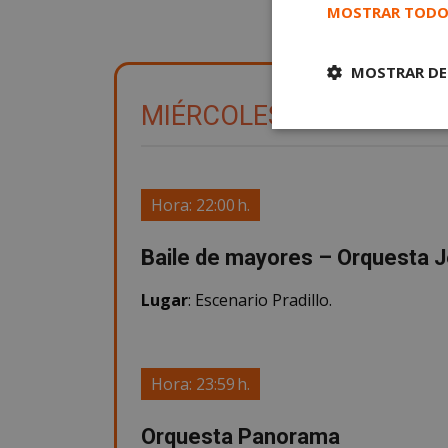
MOSTRAR TODO
MOSTRAR DE
MIÉRCOLES, 11 DE SEPT
Cookies
estrictament
necesarias
Hora: 22:00 h.
Baile de mayores – Orquesta J
Lugar
: Escenario Pradillo.
Cooki
Las cookies estricta
Hora: 23:59 h.
la gestión de cuenta
Nombre
Orquesta Panorama