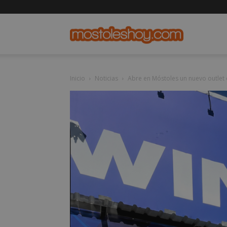
mostolesho
Inicio
Noticias
Abre en Móstoles un nuevo outlet 