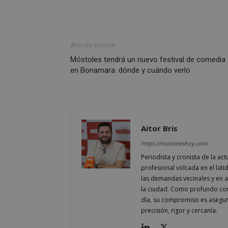
Nombre
PHPSESSID
Artículo anterior
Móstoles tendrá un nuevo festival de comedia
en Bonamara: dónde y cuándo verlo
_GRECAPTCHA
CookieScriptConse
Aitor Bris
https://mostoleshoy.com
__cf_bm
Periodista y cronista de la a
profesional volcada en el lati
las demandas vecinales y en ana
Storage declaratio
la ciudad. Como profundo cono
día, su compromiso es asegur
Nombre
precisión, rigor y cercanía.
job_listing_60028_0