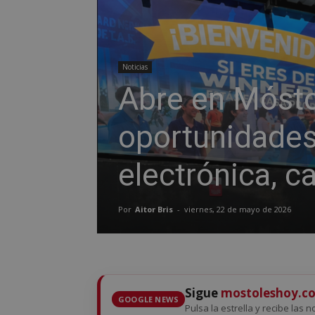
Noticias
Abre en Mósto
oportunidades
electrónica, c
Por
Aitor Bris
-
viernes, 22 de mayo de 2026
Sigue
mostoleshoy.c
GOOGLE NEWS
Pulsa la estrella y recibe las 