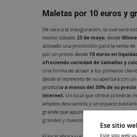
Maletas por 10 euros y 
De cara a la inauguración, la cual será es
mismo sábado
23 de mayo
, desde
Winne
activado una promoción para la venta de
por un precio desde
10 euros en liquida
ofreciendo variedad de tamaños y colo
Una forma de atraer a los primeros clien
desde el momento de su apertura con un
product
o a menos del 50% de su precio
internet.
Un local que ofrece primeras m
amplios descuentos y un espacio bastant
grande que apunta a convertirse en uno 
grandes y nuevos focos del comercio mos
Ese sitio we
Este sitio web usa
El local abrirá sus puertas oficialmente e