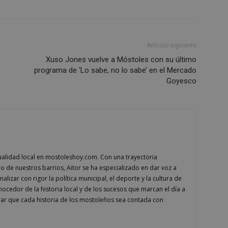
Proveedor
/
Vencimiento
Descripción
Dominio
Sesión
Cookie generada por aplicaciones basadas
PHP.net
PHP. Este es un identificador de propósit
mostoleshoy.com
utiliza para mantener las variables de ses
Artículo siguiente
Normalmente es un número generado al a
que se usa puede ser específico del sitio
Xuso Jones vuelve a Móstoles con su último
ejemplo es mantener un estado de inicio
programa de ‘Lo sabe, no lo sabe’ en el Mercado
usuario entre páginas.
Goyesco
6 meses
Google reCAPTCHA establece una cookie 
Google LLC
(_GRECAPTCHA) cuando se ejecuta con el 
www.google.com
proporcionar su análisis de riesgo.
nt
1 mes
El servicio Cookie-Script.com utiliza esta
CookieScript
recordar las preferencias de consentimi
mostoleshoy.com
los visitantes. Es necesario que el banner
Cookie-Script.com funcione correctamen
30 minutos
Esta cookie se utiliza para distinguir ent
Cloudflare Inc.
ctualidad local en mostoleshoy.com. Con una trayectoria
Esto es beneficioso para el sitio web, con e
.vimeo.com
informes válidos sobre el uso de su sitio 
do de nuestros barrios, Aitor se ha especializado en dar voz a
lizar con rigor la política municipal, el deporte y la cultura de
n
cedor de la historia local y de los sucesos que marcan el día a
ar que cada historia de los mostoleños sea contada con
Storage type