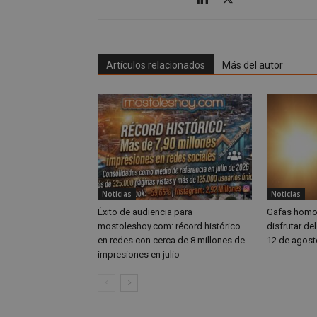
_grecaptcha
google_auto_fc_c
Nombre
Artículos relacionados
Más del autor
Nombre
Provee
Nombre
VISITOR_PRIVACY
/
Domin
Nombre
OAID
vuid
Vimeo.
YSC
Inc.
.vimeo
_cfuvid
.vimeo
NID
_ga
VISITOR_INFO1_LIV
Noticias
Noticias
Éxito de audiencia para
Gafas homol
mostoleshoy.com: récord histórico
disfrutar de
en redes con cerca de 8 millones de
12 de agost
_ga_CJ6TH46G2D
impresiones en julio