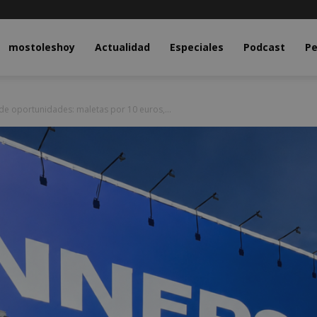
y.com
mostoleshoy
Actualidad
Especiales
Podcast
Pe
de oportunidades: maletas por 10 euros,...