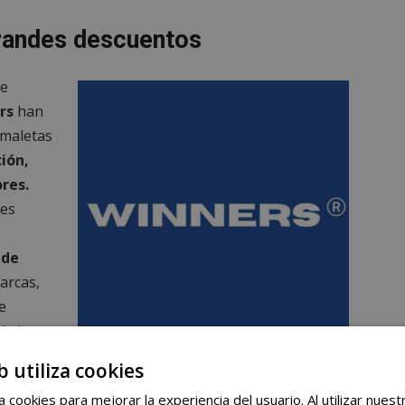
grandes descuentos
te
rs
han
 maletas
ción,
res.
tes
 de
arcas,
e
de los
toleño.
Abre en Móstoles un nuevo outlet de oportunidades:
b utiliza cookies
maletas por 10 euros, electrónica, caja sorpresa y más
 cookies para mejorar la experiencia del usuario. Al utilizar nuest
ste