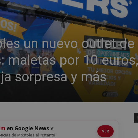
les un nuevo outlet de
: maletas por 10 euros
aja sorpresa y más
om
en Google News ⭐
VER
noticias de Móstoles al instante