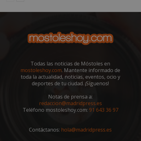
inic
para
entr
_GRECAPTCHA
6 meses
Goo
Google LLC
reC
www.google.com
esta
cook
nece
(_GR
cuan
ejec
fin d
prop
Todas las noticias de Móstoles en
su an
ries
mostoleshoy.com
. Mantente informado de
toda la actualidad, noticias, eventos, ocio y
CookieScriptConsent
1 mes
El se
CookieScript
Cook
mostoleshoy.com
deportes de tu ciudad. ¡Síguenos!
Scri
utili
cook
Notas de prensa a:
reco
redaccion@madridpress.es
pref
de
Teléfono mostoleshoy.com:
91 643 36 97
cons
de c
los v
nece
Contáctanos:
hola@madridpress.es
el b
cook
Cook