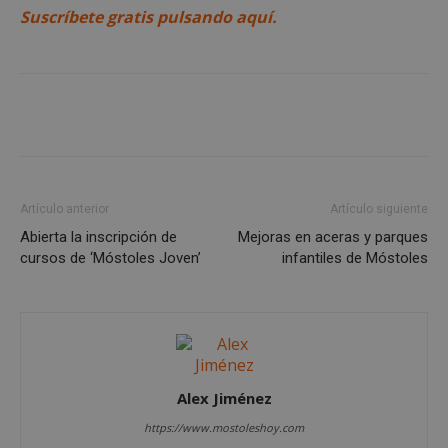
Suscríbete gratis pulsando aquí.
Cookies de
Cookies de
preferencias
funcionalidad
Cookies no clasificadas
Artículo anterior
Artículo siguiente
Abierta la inscripción de
Mejoras en aceras y parques
cursos de ‘Móstoles Joven’
infantiles de Móstoles
Cookies estrictamente necesarias
Cookies de rendimiento
Cookies de preferencias
Cookies de funcionalidad
Cookies no clasificadas
Alex Jiménez
Las cookies estrictamente necesarias permiten la
https://www.mostoleshoy.com
funcionalidad principal del sitio web, como el
inicio de sesión de usuario y la gestión de cuentas.