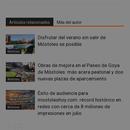
El sitio web no se puede utilizar correctamente sin
las cookies estrictamente necesarias.
Proveedor
/
Nombre
Vencimiento
Desc
Dominio
Artículos relacionados
Más del autor
PHPSESSID
Sesión
Cook
PHP.net
gene
mostoleshoy.com
Disfrutar del verano sin salir de
apli
basa
Móstoles es posible
leng
Este
Noticias
iden
prop
gene
Obras de mejora en el Paseo de Goya
utili
mant
de Móstoles: más acera peatonal y dos
vari
nuevas plazas de aparcamiento
sesi
Noticias
usua
Nor
es u
Éxito de audiencia para
gene
mostoleshoy.com: récord histórico en
azar
en q
redes con cerca de 8 millones de
pued
Noticias
espe
impresiones en julio
sitio
buen
es m
un e