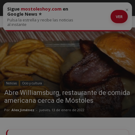
Sigue
mostoleshoy.com
en
×
Google News ⭐
VER
Pulsa la estrella y recibe las noticias
Inicio
Noticias
al instante
Noticias
Ocio y cultura
Abre Williamsburg, restaurante de comida
americana cerca de Móstoles
Por
Alex Jiménez
-
jueves, 13 de enero de 2022