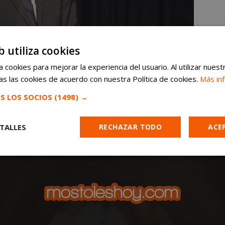
b utiliza cookies
 cookies para mejorar la experiencia del usuario. Al utilizar nuest
s las cookies de acuerdo con nuestra Política de cookies.
Más in
S LOS SOCIOS
(1498) →
TALLES
RECHAZAR TODO
ACE
Cookies de
Cookies de
Cookies de
e
rendimiento
preferencias
funcionalidad