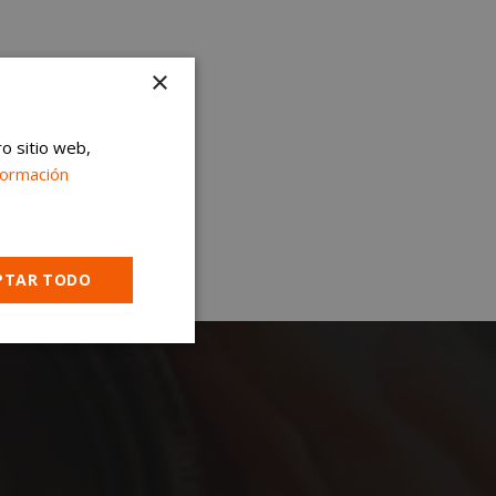
×
ro sitio web,
formación
PTAR TODO
Cookies no
clasificadas