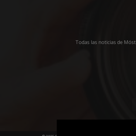
Cooki
Todas las noticias de Mós
Las cookies estricta
la gestión de cuenta
Nombre
PHPSESSID
_GRECAPTCHA
CookieScriptConse