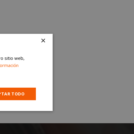
×
ro sitio web,
formación
PTAR TODO
Cookies no
clasificadas