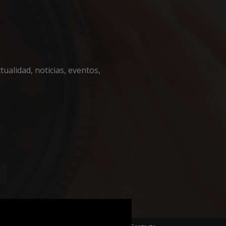
encias
ualidad, noticias, eventos,
e sesión de usuario y
sarias.
 en el lenguaje
o general que se
ión del usuario.
zar, la forma en
, pero un buen
 de sesión para un
necesaria
fin de
 cookie para
ento de cookies de