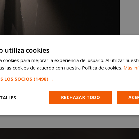
b utiliza cookies
 cookies para mejorar la experiencia del usuario. Al utilizar nuest
s las cookies de acuerdo con nuestra Política de cookies.
Más in
S LOS SOCIOS
(1498) →
TALLES
RECHAZAR TODO
ACE
Cookies de
Cookies de
Cookies de
e
rendimiento
preferencias
funcionalidad