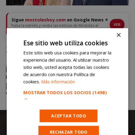
Sigue
mostoleshoy.com
en Google News ⭐
VER
Pulsa la estrella y recibe las noticias de Móstoles al
instante
×
Ese sitio web utiliza cookies
Alquiler con opción a compra de las viviendas públicas en Móstoles: la última
propuesta de VOX
Este sitio web usa cookies para mejorar la
experiencia del usuario. Al utilizar nuestro
sitio web, usted acepta todas las cookies
de acuerdo con nuestra Política de
cookies.
Más información
MOSTRAR TODOS LOS SOCIOS
(1498)
→
ACEPTAR TODO
RECHAZAR TODO