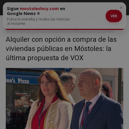
×
Sigue
mostoleshoy.com
en
Google News ⭐
VER
Pulsa la estrella y recibe las noticias
Inicio
Alquiler con opción a compra de las viviendas públicas en
al instante
Móstoles: la última propuesta de VOX
Alquiler con opción a compra
de las viviendas públicas en Móstoles: la última propuesta de VOX
Alquiler con opción a compra de las
viviendas públicas en Móstoles: la
última propuesta de VOX