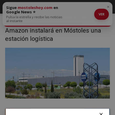
×
Sigue
mostoleshoy.com
en
Google News ⭐
VER
Pulsa la estrella y recibe las noticias
Inicio
Amazon instalará en Móstoles una estación logística
al instante
Amazon instalará en Móstoles una estación logística
Amazon instalará en Móstoles una
estación logística
×