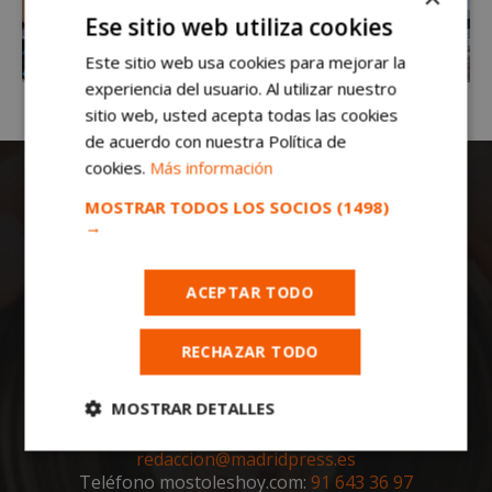
Ese sitio web utiliza cookies
Este sitio web usa cookies para mejorar la
experiencia del usuario. Al utilizar nuestro
sitio web, usted acepta todas las cookies
de acuerdo con nuestra Política de
cookies.
Más información
MOSTRAR TODOS LOS SOCIOS
(1498)
→
ACEPTAR TODO
Todas las noticias de Móstoles en
mostoleshoy.com
. Mantente informado de
RECHAZAR TODO
toda la actualidad, noticias, eventos, ocio y
deportes de tu ciudad. ¡Síguenos!
MOSTRAR DETALLES
Notas de prensa a:
Cookies
Cookies de
redaccion@madridpress.es
estrictamente
rendimiento
Teléfono mostoleshoy.com:
91 643 36 97
necesarias