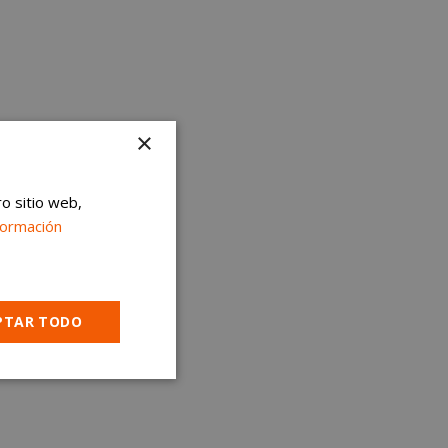
×
ro sitio web,
formación
PTAR TODO
Cookies no
clasificadas