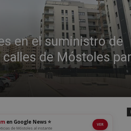
es en el suministro de
 calles de Móstoles pa
om
en Google News ⭐
VER
noticias de Móstoles al instante