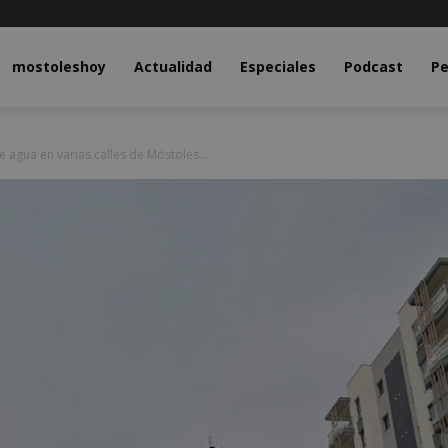
y.com
mostoleshoy
Actualidad
Especiales
Podcast
Pe
e agua en varias calles de Móstoles...