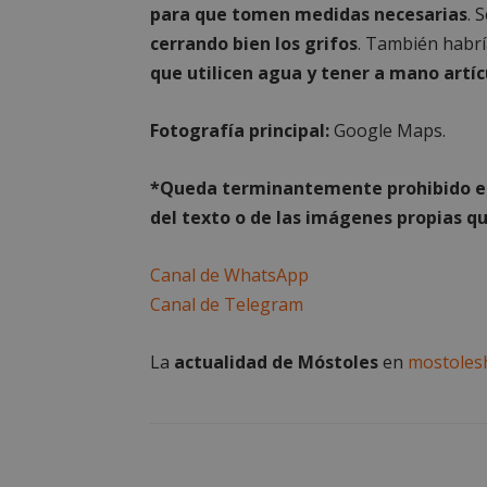
para que tomen medidas necesarias
. 
cerrando bien los grifos
. También habr
que utilicen agua y tener a mano artí
Cooki
Fotografía principal:
Google Maps.
*Queda terminantemente prohibido el 
Las cookies estricta
la gestión de cuenta
del texto o de las imágenes propias qu
Nombre
Canal de WhatsApp
PHPSESSID
Canal de Telegram
La
actualidad de Móstoles
en
mostoles
_GRECAPTCHA
CookieScriptConse