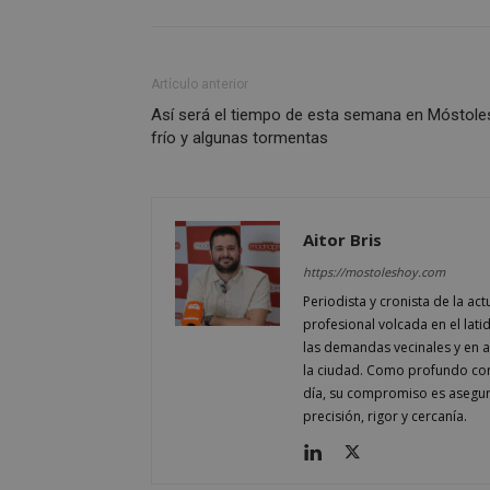
__cf_bm
Artículo anterior
Así será el tiempo de esta semana en Móstole
Storage declaratio
frío y algunas tormentas
Nombre
job_listing_60028_0
_grecaptcha
Aitor Bris
google_auto_fc_c
https://mostoleshoy.com
Periodista y cronista de la a
profesional volcada en el lati
Nombre
Nombre
Provee
las demandas vecinales y en ana
Nombre
VISITOR_PRIVACY
/
Domin
la ciudad. Como profundo cono
Nombre
OAID
día, su compromiso es asegur
vuid
Vimeo.
YSC
Inc.
precisión, rigor y cercanía.
.vimeo
_cfuvid
.vimeo
NID
_ga