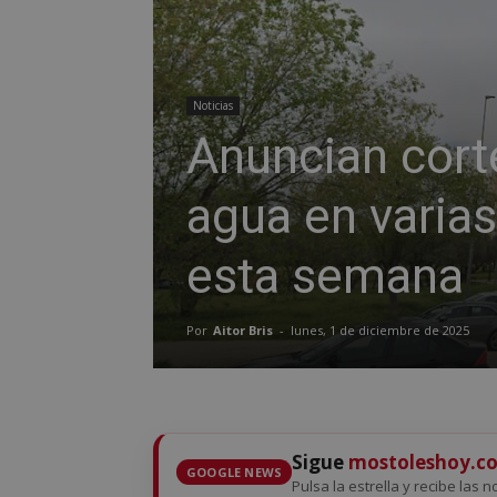
Noticias
Anuncian cort
agua en varias
esta semana
Por
Aitor Bris
-
lunes, 1 de diciembre de 2025
Sigue
mostoleshoy.c
GOOGLE NEWS
Pulsa la estrella y recibe las 