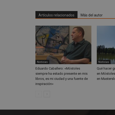
VISITOR_INFO1_LIV
Artículos relacionados
Más del autor
_ga_CJ6TH46G2D
Noticias
Noticias
Eduardo Caballero: «Móstoles
Qué hacer gr
siempre ha estado presente en mis
en Móstoles
libros, es mi ciudad y una fuente de
en Masterslo
inspiración»