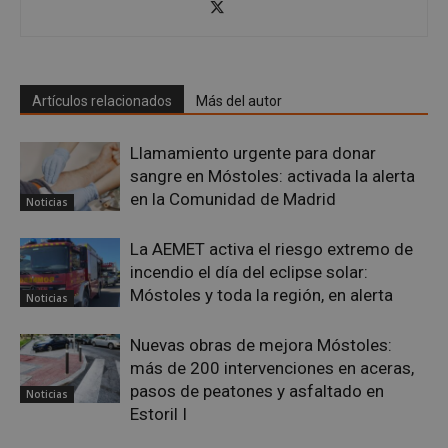
los i
de an
sitios
_ga_CJ6TH46G2D
.mostoleshoy.com
1 año 1 mes
Goog
Analy
esta 
Artículos relacionados
Más del autor
para
el es
sesió
Llamamiento urgente para donar
sangre en Móstoles: activada la alerta
en la Comunidad de Madrid
Noticias
La AEMET activa el riesgo extremo de
incendio el día del eclipse solar:
Móstoles y toda la región, en alerta
Noticias
Nuevas obras de mejora Móstoles:
más de 200 intervenciones en aceras,
pasos de peatones y asfaltado en
Noticias
Estoril I