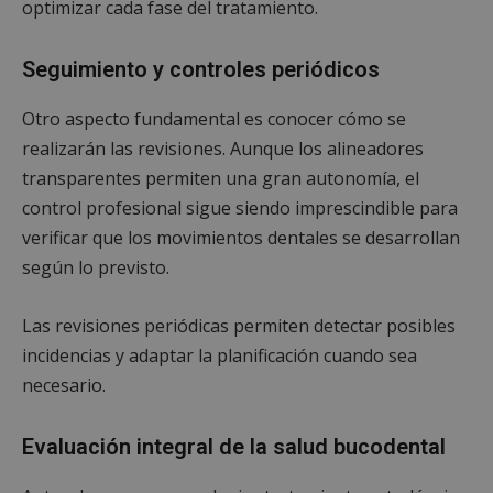
optimizar cada fase del tratamiento.
Cookies de
Cookies de
preferencias
funcionalidad
Seguimiento y controles periódicos
Otro aspecto fundamental es conocer cómo se
realizarán las revisiones. Aunque los alineadores
Cookies no clasificadas
transparentes permiten una gran autonomía, el
control profesional sigue siendo imprescindible para
verificar que los movimientos dentales se desarrollan
según lo previsto.
Cookies estrictamente necesarias
Las revisiones periódicas permiten detectar posibles
Cookies de rendimiento
incidencias y adaptar la planificación cuando sea
Cookies de preferencias
necesario.
Cookies de funcionalidad
Cookies no clasificadas
Evaluación integral de la salud bucodental
Las cookies estrictamente necesarias permiten la
funcionalidad principal del sitio web, como el