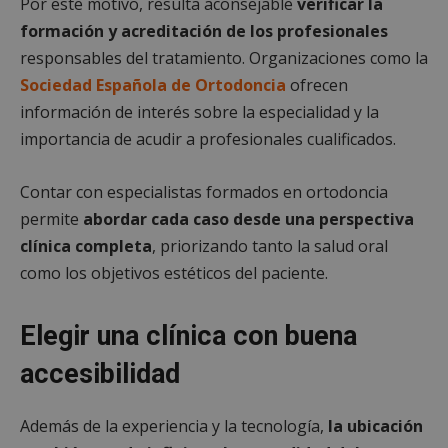
Por este motivo, resulta aconsejable
verificar la
un e
inic
formación y acreditación de los profesionales
para
entr
responsables del tratamiento. Organizaciones como la
_GRECAPTCHA
6 meses
Goo
Google LLC
Sociedad Española de Ortodoncia
ofrecen
reC
www.google.com
esta
información de interés sobre la especialidad y la
cook
nece
importancia de acudir a profesionales cualificados.
(_GR
cuan
ejec
fin d
Contar con especialistas formados en ortodoncia
prop
su an
permite
abordar cada caso desde una perspectiva
ries
clínica completa
, priorizando tanto la salud oral
CookieScriptConsent
1 mes
El se
CookieScript
como los objetivos estéticos del paciente.
Cook
mostoleshoy.com
Scri
utili
cook
Elegir una clínica con buena
reco
pref
de
accesibilidad
cons
de c
los v
nece
Además de la experiencia y la tecnología,
la ubicación
el b
cook