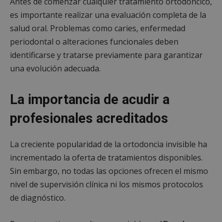
Antes de comenzar cualquier tratamiento ortodóncico,
inicio de sesión de usuario y la gestión de cuentas.
El sitio web no se puede utilizar correctamente sin
es importante realizar una evaluación completa de la
las cookies estrictamente necesarias.
salud oral. Problemas como caries, enfermedad
Proveedor
/
Nombre
Vencimiento
Desc
periodontal o alteraciones funcionales deben
Dominio
identificarse y tratarse previamente para garantizar
PHPSESSID
Sesión
Cook
PHP.net
gene
mostoleshoy.com
una evolución adecuada.
apli
basa
leng
Este
La importancia de acudir a
iden
prop
gene
profesionales acreditados
utili
mant
vari
sesi
La creciente popularidad de la ortodoncia invisible ha
usua
Nor
incrementado la oferta de tratamientos disponibles.
es u
gene
Sin embargo, no todas las opciones ofrecen el mismo
azar
en q
nivel de supervisión clínica ni los mismos protocolos
pued
de diagnóstico.
espe
sitio
buen
es m