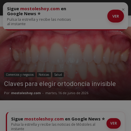
Sigue
mostoleshoy.com
en
×
Google News ⭐
VER
Pulsa la estrella y recibe las noticias
Inicio
Comercios y negocios
al instante
Comercios y negocios
Noticias
Salud
Claves para elegir ortodoncia invisible
Por
mostoleshoy.com
-
martes, 16 de junio de 2026
Sigue
mostoleshoy.com
en Google News ⭐
VER
Pulsa la estrella y recibe las noticias de Móstoles al
instante