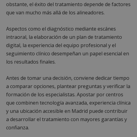
obstante, el éxito del tratamiento depende de factores
que van mucho más allá de los alineadores.
Proveedor
/
Nombre
Vencimiento
Proveedor
Dominio
Nombre
Vencimiento
Descripción
Aspectos como el diagnóstico mediante escánes
Nombre
/
Dominio
Proveedor
/
Dominio
Vencimiento
Desc
VISITOR_PRIVACY_METADATA
6 meses
YouTube
intraoral, la elaboración de un plan de tratamiento
.youtube.com
OAID
vuid
1 año 1 mes
El reproductor
1 año
Asoci
Vimeo.com
OpenX
Proveedor
/
Nombre
Vencimiento
Descripc
de vídeo de
plat
Inc.
Technologies Inc.
Dominio
digital, la experiencia del equipo profesional y el
Vimeo utiliza
publi
.vimeo.com
ads.alcorconhoy.com
estas cookies en
bann
YSC
Sesión
YouTube
Google LLC
seguimiento clínico desempeñan un papel esencial en
los sitios web.
para 
configura
.youtube.com
Regis
esta cook
los resultados finales.
han 
_cfuvid
.vimeo.com
Sesión
Esta cookie se
para
anun
utiliza con fines
rastrear l
espec
de seguimiento
vistas de
Segú
de usuarios en
Antes de tomar una decisión, conviene dedicar tiempo
videos
infor
sesiones para
incrustad
solo 
optimizar la
a comparar opciones, plantear preguntas y verificar la
rend
experiencia del
NID
6 meses 3
DoubleCli
Google LLC
en lu
usuario
formación de los especialistas. Apostar por centros
días
(que es
.google.com
orien
manteniendo la
propieda
usua
coherencia de
que combinen tecnología avanzada, experiencia clínica
de Googl
cook
sesión y
establece
orige
y una ubicación accesible en Madrid puede contribuir
proporcionando
esta cook
puede
servicios
para ayud
a desarrollar el tratamiento con mayores garantías y
para 
personalizados.
a crear u
domi
perfil de 
confianza.
intereses
_ga
1 año 1 mes
Este
Google LLC
mostrarl
de co
.mostoleshoy.com