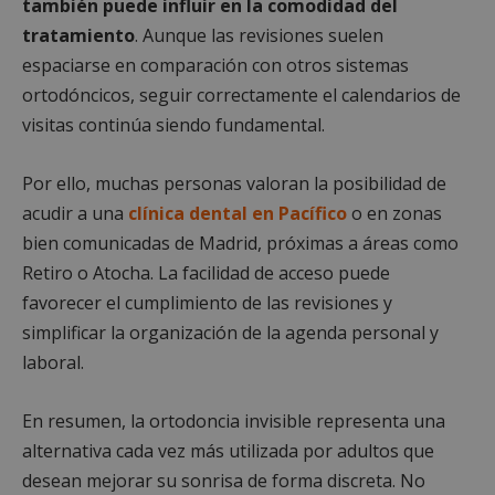
también puede influir en la comodidad del
Cook
Scri
tratamiento
. Aunque las revisiones suelen
func
corr
espaciarse en comparación con otros sistemas
__cf_bm
30 minutos
Esta
Cloudflare Inc.
ortodóncicos, seguir correctamente el calendarios de
utili
.vimeo.com
dist
visitas continúa siendo fundamental.
hum
bots.
bene
para 
Por ello, muchas personas valoran la posibilidad de
web,
de r
acudir a una
clínica dental en Pacífico
o en zonas
info
bien comunicadas de Madrid, próximas a áreas como
váli
uso d
Retiro o Atocha. La facilidad de acceso puede
web
favorecer el cumplimiento de las revisiones y
Storage declaration
simplificar la organización de la agenda personal y
Storage
Nombre
Descripción
laboral.
type
job_listing_60028_0
En resumen, la ortodoncia invisible representa una
_grecaptcha
alternativa cada vez más utilizada por adultos que
google_auto_fc_cmp_setting
desean mejorar su sonrisa de forma discreta. No