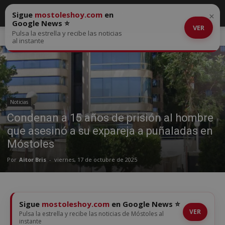
Sigue
mostoleshoy.com
en
×
Google News ⭐
VER
Pulsa la estrella y recibe las noticias
Inicio
Noticias
al instante
Noticias
Condenan a 15 años de prisión al hombre
que asesinó a su expareja a puñaladas en
Móstoles
Por
Aitor Bris
-
viernes, 17 de octubre de 2025
Sigue
mostoleshoy.com
en Google News ⭐
VER
Pulsa la estrella y recibe las noticias de Móstoles al
instante