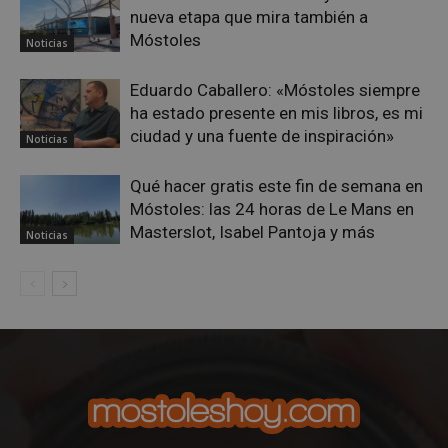
CookieScriptConsent
4 semanas 
CookieScript
días
nueva etapa que mira también a
mostoleshoy.com
Móstoles
Noticias
Eduardo Caballero: «Móstoles siempre
ha estado presente en mis libros, es mi
ciudad y una fuente de inspiración»
Noticias
Qué hacer gratis este fin de semana en
Móstoles: las 24 horas de Le Mans en
Masterslot, Isabel Pantoja y más
Noticias
__cf_bm
29 minuto
Cloudflare Inc.
58 segundo
.twitter.com