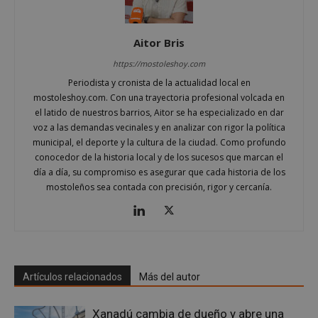
Cookies de preferencias
Cookies de funcionalidad
Aitor Bris
Cookies no clasificadas
https://mostoleshoy.com
Las cookies estrictamente necesarias permiten la
Periodista y cronista de la actualidad local en
funcionalidad principal del sitio web, como el
mostoleshoy.com. Con una trayectoria profesional volcada en
inicio de sesión de usuario y la gestión de cuentas.
el latido de nuestros barrios, Aitor se ha especializado en dar
El sitio web no se puede utilizar correctamente sin
las cookies estrictamente necesarias.
voz a las demandas vecinales y en analizar con rigor la política
municipal, el deporte y la cultura de la ciudad. Como profundo
Proveedor
/
Nombre
Vencimient
conocedor de la historia local y de los sucesos que marcan el
Dominio
día a día, su compromiso es asegurar que cada historia de los
__cf_bm
29 minuto
Cloudflare Inc.
mostoleños sea contada con precisión, rigor y cercanía.
56 segundo
.x.com
Artículos relacionados
Más del autor
Xanadú cambia de dueño y abre una