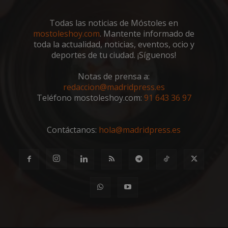
VISITOR_PRIVACY_METADATA
5 meses 4
YouTube
semanas
.youtube.com
Todas las noticias de Móstoles en
mostoleshoy.com
. Mantente informado de
toda la actualidad, noticias, eventos, ocio y
deportes de tu ciudad. ¡Síguenos!
Notas de prensa a:
redaccion@madridpress.es
Teléfono mostoleshoy.com:
91 643 36 97
Contáctanos:
hola@madridpress.es
msToken
.tiktok.com
1 semana 
días