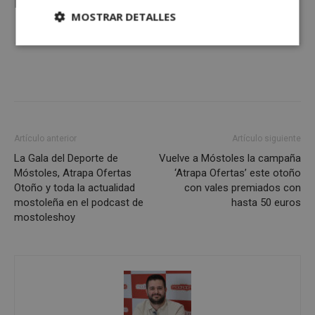
La
actualidad de Móstoles
en
mostoleshoy.com
MOSTRAR DETALLES
Cookies
Cookies de
estrictamente
rendimiento
necesarias
Cookies de
Cookies de
preferencias
funcionalidad
Artículo anterior
Artículo siguiente
La Gala del Deporte de
Vuelve a Móstoles la campaña
Móstoles, Atrapa Ofertas
‘Atrapa Ofertas’ este otoño
Otoño y toda la actualidad
con vales premiados con
Cookies no clasificadas
mostoleña en el podcast de
hasta 50 euros
mostoleshoy
Cookies estrictamente necesarias
Cookies de rendimiento