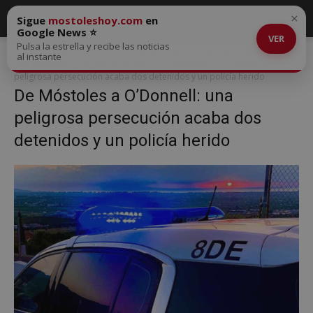
×
Sigue
mostoleshoy.com
en
Google News ⭐
VER
Pulsa la estrella y recibe las noticias
Inicio
De Móstoles a O’Donnell: una peligrosa persecución acaba con
al instante
dos detenidos y un policía herido
De Móstoles a O'Donnell: una
peligrosa persecución acaba dos detenidos y un policía herido
De Móstoles a O’Donnell: una
peligrosa persecución acaba dos
detenidos y un policía herido