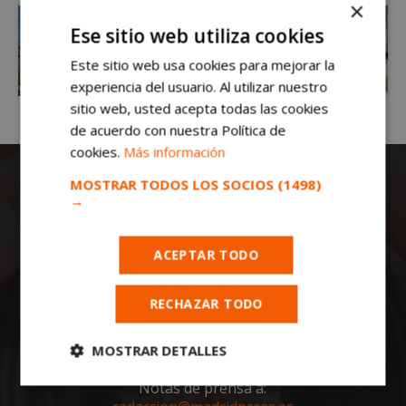
×
Ese sitio web utiliza cookies
Este sitio web usa cookies para mejorar la
experiencia del usuario. Al utilizar nuestro
sitio web, usted acepta todas las cookies
de acuerdo con nuestra Política de
cookies.
Más información
MOSTRAR TODOS LOS SOCIOS
(1498)
→
ACEPTAR TODO
Todas las noticias de Móstoles en
RECHAZAR TODO
mostoleshoy.com
. Mantente informado de
toda la actualidad, noticias, eventos, ocio y
deportes de tu ciudad. ¡Síguenos!
MOSTRAR DETALLES
Notas de prensa a:
Cookies
Cookies de
estrictamente
rendimiento