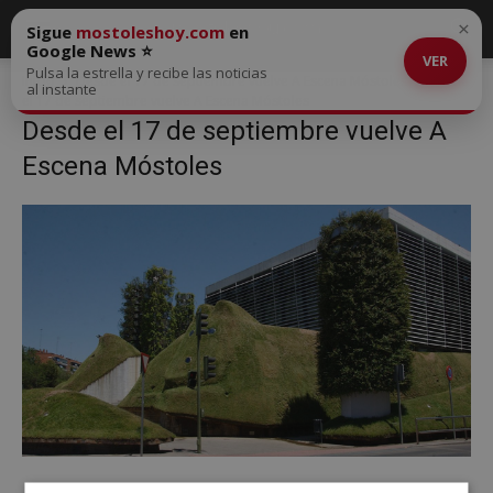
×
Sigue
mostoleshoy.com
en
Google News ⭐
VER
Pulsa la estrella y recibe las noticias
Inicio
Desde el 17 de septiembre vuelve A Escena Móstoles
Desde
al instante
el 17 de septiembre vuelve A Escena Móstoles
Desde el 17 de septiembre vuelve A
Escena Móstoles