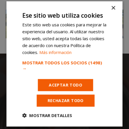
×
Ese sitio web utiliza cookies
Este sitio web usa cookies para mejorar la
experiencia del usuario. Al utilizar nuestro
sitio web, usted acepta todas las cookies
de acuerdo con nuestra Política de
cookies.
Más información
MOSTRAR TODOS LOS SOCIOS
(1498)
→
ACEPTAR TODO
RECHAZAR TODO
Todas las noticias de Móstoles en
mostoleshoy.com
. Mantente informado de
toda la actualidad, noticias, eventos, ocio y
MOSTRAR DETALLES
deportes de tu ciudad. ¡Síguenos!
Cookies
Cookies de