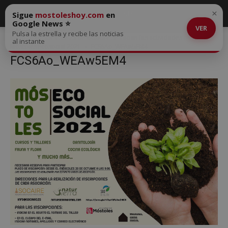
×
Sigue
mostoleshoy.com
en
Google News ⭐
VER
Pulsa la estrella y recibe las noticias
Inicio
Desde este 23 de octubre se inician las actividades de
al instante
Móstoles Ecosocial 2021
FCS6Ao_WEAw5EM4
FCS6Ao_WEAw5EM4