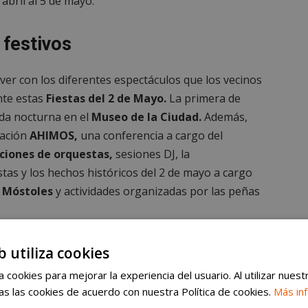
abril al 5 de mayo.
 festivos
ver con los diferentes espectáculos que los vecinos
nte estas
Fiestas del 2 de Mayo.
La primera de
zada nocturna en el
Museo de la Ciudad.
Además,
iación
AHIMOS,
una conferencia a cargo del
ciones de orquestas,
sesiones DJ, la
tas y los hechos históricos del 2 de mayo a cargo
e Móstoles
y actividades organizadas por las peñas
bién se incluirán novedades como la
‘Peke Disco’
b utiliza cookies
laza de España se podrá disfrutar de
‘Disney Rock,
 cookies para mejorar la experiencia del usuario. Al utilizar nuest
s las cookies de acuerdo con nuestra Política de cookies.
Más in