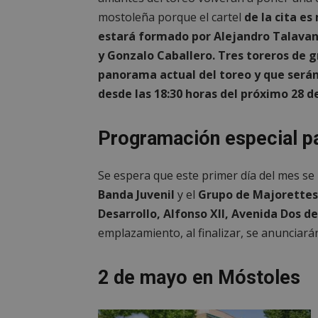
mostoleña porque el cartel
de la cita es
estará formado por Alejandro Talavan
Nombre
Nombre
Provee
Nombre
y Gonzalo Caballero. Tres toreros de g
VISITOR_PRIVACY
/
Domin
Nombre
OAID
panorama actual del toreo y que serán
vuid
Vimeo.
YSC
Inc.
desde las 18:30 horas del próximo 28 de
.vimeo
_cfuvid
.vimeo
NID
_ga
Programación especial pa
VISITOR_INFO1_LIV
Se espera que este primer día del mes se 
Banda Juvenil
y el
Grupo de Majorettes
Desarrollo, Alfonso XII, Avenida Dos d
_ga_CJ6TH46G2D
emplazamiento, al finalizar, se anunciará
2 de mayo en Móstoles