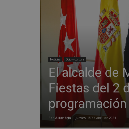
Noticias
Ocio y cultura
El alcalde de 
Fiestas del 2 
programación
Por
Aitor Bris
-
jueves, 18 de abril de 2024