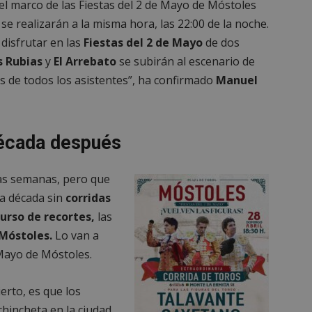
l marco de las Fiestas del 2 de Mayo de Móstoles
Sesión
Cookie generada por aplicaciones basadas
PHP.net
PHP. Este es un identificador de propósit
mostoleshoy.com
se realizarán a la misma hora, las 22:00 de la noche.
utiliza para mantener las variables de ses
Normalmente es un número generado al a
disfrutar en las
Fiestas del 2 de Mayo
de dos
que se usa puede ser específico del sitio
ejemplo es mantener un estado de inicio
 Rubias
y
El Arrebato
se subirán al escenario de
usuario entre páginas.
as de todos los asistentes”, ha confirmado
Manuel
6 meses
Google reCAPTCHA establece una cookie 
Google LLC
(_GRECAPTCHA) cuando se ejecuta con el 
www.google.com
proporcionar su análisis de riesgo.
nt
1 mes
El servicio Cookie-Script.com utiliza esta
CookieScript
década después
recordar las preferencias de consentimi
mostoleshoy.com
los visitantes. Es necesario que el banner
Cookie-Script.com funcione correctamen
as semanas, pero que
30 minutos
Esta cookie se utiliza para distinguir ent
Cloudflare Inc.
Esto es beneficioso para el sitio web, con e
.vimeo.com
na década sin
corridas
informes válidos sobre el uso de su sitio 
urso de recortes,
las
n
Móstoles.
Lo van a
Storage type
 Mayo de Móstoles.
ierto, es que los
mp_setting
hincheta en la ciudad