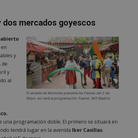
 y dos mercados goyescos
 abierto
en
rables y
s de
ril y
ado al
El alcalde de Móstoles presenta las Fiestas del 2 de
Mayo: así será la programación. Fuente: 365 Madrid.
co.
e una programación doble. El primero se situará en
ndo tendrá lugar en la avenida
Iker Casillas
.