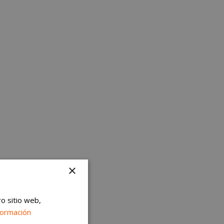
×
ro sitio web,
formación