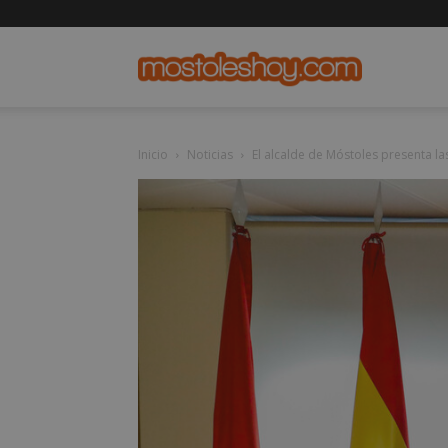
mostolesho
Inicio
Noticias
El alcalde de Móstoles presenta las