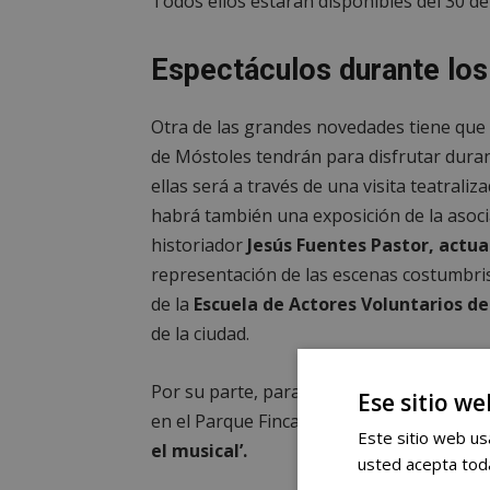
Todos ellos estarán disponibles del 30 de 
Espectáculos durante los
Otra de las grandes novedades tiene que 
de Móstoles tendrán para disfrutar dura
ellas será a través de una visita teatrali
habrá también una exposición de la asoc
historiador
Jesús Fuentes Pastor, actua
representación de las escenas costumbris
de la
Escuela de Actores Voluntarios d
de la ciudad.
Por su parte, para los más pequeños tam
Ese sitio we
en el Parque Finca Liana. Además, en la P
Este sitio web usa
el musical’.
usted acepta toda