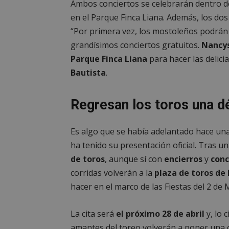
Ambos conciertos se celebrarán dentro de
PHPSESSID
en el Parque Finca Liana. Además, los dos 
“Por primera vez, los mostoleños podrán 
grandísimos conciertos gratuitos.
Nancys
Parque Finca Liana
para hacer las delici
_GRECAPTCHA
Bautista
.
CookieScriptConse
Regresan los toros una 
Es algo que se había adelantado hace un
__cf_bm
ha tenido su presentación oficial. Tras u
de toros
, aunque sí con
encierros
y
conc
Storage declaratio
corridas volverán a la
plaza de toros de 
Nombre
hacer en el marco de las Fiestas del 2 de
job_listing_60028_0
_grecaptcha
La cita será
el próximo 28 de abril
y, lo c
google_auto_fc_c
amantes del toreo volverán a poner una c