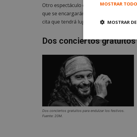
MOSTRAR TODO
Otro espectáculo que los mostoleños podr
que se encargarán de brindarnos
‘Zarzu
cita que tendrá lugar el sábado 4 de mayo
MOSTRAR DE
Dos conciertos gratuitos 
Cookies
estrictament
necesarias
Cooki
Dos conciertos gratuitos para endulzar los festivos.
Las cookies estricta
Fuente: 20M.
la gestión de cuenta
Nombre