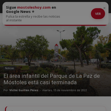
Sigue
mostoleshoy.com
en
×
Google News ⭐
VER
Pulsa la estrella y recibe las noticias
Inicio
Noticias
al instante
Noticias
El área infantil del Parque de La Paz de
Móstoles está casi terminada
Por
Víctor Guillén Pérez
-
martes, 15 de noviembre de 2022