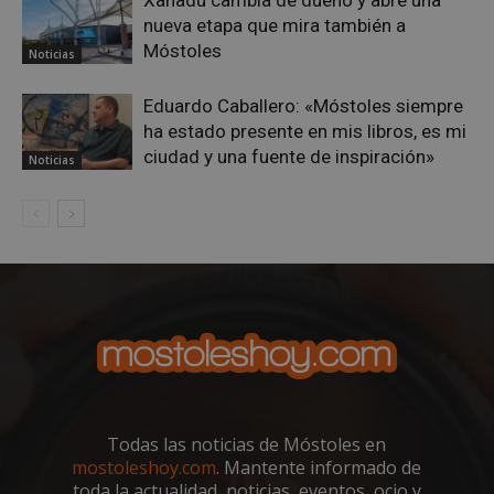
Xanadú cambia de dueño y abre una
58 segundo
.twitter.com
nueva etapa que mira también a
Móstoles
Noticias
Eduardo Caballero: «Móstoles siempre
ha estado presente en mis libros, es mi
ciudad y una fuente de inspiración»
Noticias
VISITOR_PRIVACY_METADATA
5 meses 4
YouTube
semanas
.youtube.com
Todas las noticias de Móstoles en
mostoleshoy.com
. Mantente informado de
toda la actualidad, noticias, eventos, ocio y