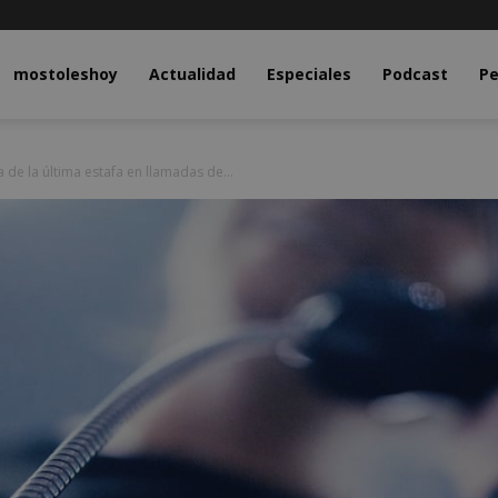
y.com
mostoleshoy
Actualidad
Especiales
Podcast
Pe
 de la última estafa en llamadas de...