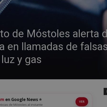
to de Móstoles alerta 
fa en llamadas de falsa
luz y gas
om
en Google News ⭐
VER
noticias de Móstoles al instante