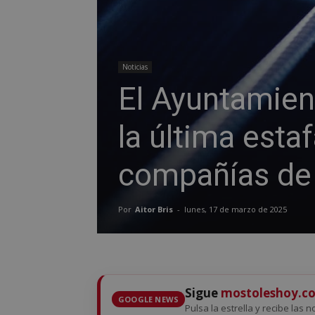
Noticias
El Ayuntamien
la última esta
compañías de 
Por
Aitor Bris
-
lunes, 17 de marzo de 2025
Sigue
mostoleshoy.c
GOOGLE NEWS
Pulsa la estrella y recibe las 