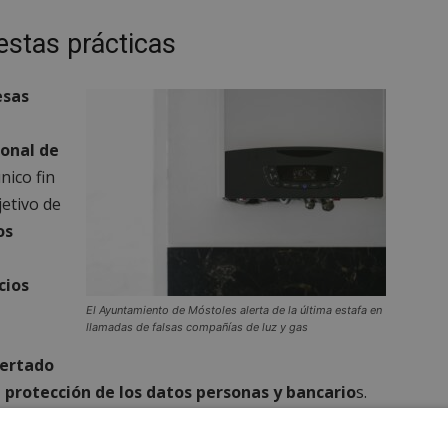
estas prácticas
esas
ional de
nico fin
jetivo de
os
cios
El Ayuntamiento de Móstoles alerta de la última estafa en
llamadas de falsas compañías de luz y gas
ertado
a protección de los datos personas y bancario
s.
ar la conversación lo antes posible sin
responder
 de dato. Además, posteriormente habría que