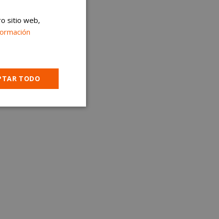
ro sitio web,
formación
PTAR TODO
Cookies no
clasificadas
encias