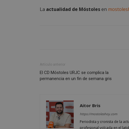
Las cookies estricta
la gestión de cuenta
La
actualidad de Móstoles
en
mostoles
Nombre
PHPSESSID
_GRECAPTCHA
Artículo anterior
El CD Móstoles URJC se complica la
permanencia en un fin de semana gris
CookieScriptConse
__cf_bm
Aitor Bris
https://mostoleshoy.com
Storage declaratio
Periodista y cronista de la a
Nombre
profesional volcada en el lati