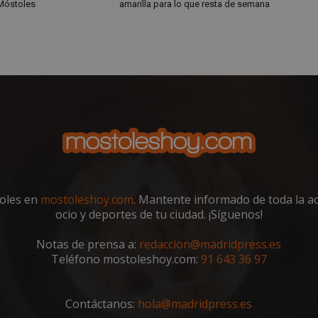
Móstoles
amarilla para lo que resta de semana
toles en
mostoleshoy.com
. Mantente informado de toda la act
ocio y deportes de tu ciudad. ¡Síguenos!
Notas de prensa a:
redaccion@madridpress.es
Teléfono mostoleshoy.com:
91 643 36 97
Contáctanos:
hola@madridpress.es