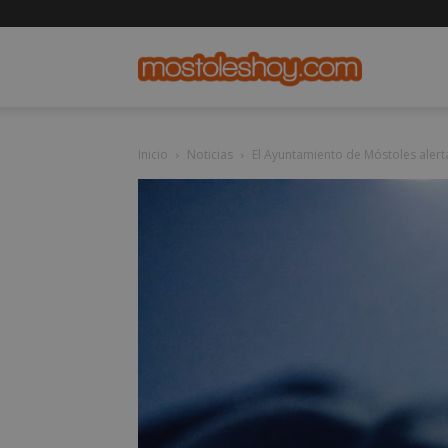
mostolesho
Inicio
Noticias
El Ayuntamiento de Móstoles alerta