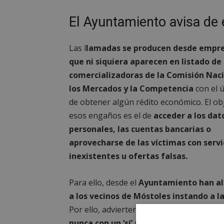
El Ayuntamiento avisa de 
Las l
lamadas se producen desde empr
que ni siquiera aparecen en listado de
comercializadoras de la Comisión Nac
los Mercados y la Competencia
con el ú
de obtener algún rédito económico. El ob
esos engaños es el de
acceder a los dat
personales, las cuentas bancarias o
aprovecharse de las víctimas con servi
inexistentes u ofertas falsas.
Para ello, desde el
Ayuntamiento han al
a los vecinos de Móstoles instando a l
Por ello, advierten que habría que finaliz
nunca con un ‘sí’
ni facilitar ningún tipo