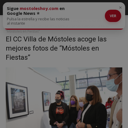
×
Sigue
mostoleshoy.com
en
Google News ⭐
VER
Pulsa la estrella y recibe las noticias
Inicio
El CC Villa de Móstoles acoge las mejores fotos de “Móstoles
al instante
en Fiestas”
El CC Villa de Móstoles acoge las mejores fotos de
“Móstoles en Fiestas”
El CC Villa de Móstoles acoge las
mejores fotos de “Móstoles en
Fiestas”