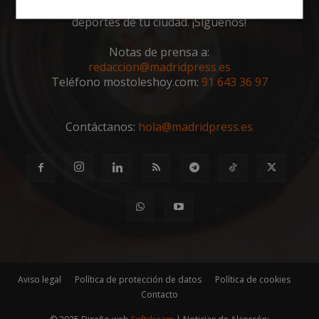
toda la actualidad, noticias, eventos, ocio y
Cookies
Cookies de
deportes de tu ciudad. ¡Síguenos!
estrictamente
rendimiento
necesarias
Notas de prensa a:
redaccion@madridpress.es
Teléfono mostoleshoy.com:
91 643 36 97
Cookies de
Cookies de
preferencias
funcionalidad
Contáctanos:
hola@madridpress.es
Cookies no clasificadas
Cookies estrictamente necesarias
Aviso legal
Política de protección de datos
Política de cookies
Cookies de rendimiento
Contacto
Cookies de preferencias