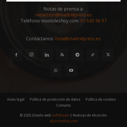
Cookies
Cookies de
estrictamente
rendimiento
Notas de prensa a:
necesarias
redaccion@madridpress.es
Teléfono mostoleshoy.com:
91 643 36 97
Cookies de
Cookies de
preferencias
funcionalidad
Contáctanos:
hola@madridpress.es
Cookies no clasificadas
Aviso legal
Política de protección de datos
Política de cookies
Cookies estrictamente necesarias
Contacto
Cookies de rendimiento
© 2025 Diseño web
Softdream
| Noticias de Alcorcón:
Cookies de preferencias
alcorconhoy.com
Cookies de funcionalidad