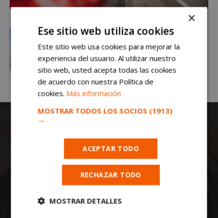
×
Ese sitio web utiliza cookies
Este sitio web usa cookies para mejorar la
experiencia del usuario. Al utilizar nuestro
sitio web, usted acepta todas las cookies
de acuerdo con nuestra Política de
cookies.
Más información
MOSTRAR TODOS LOS SOCIOS
(1913)
→
ACEPTAR TODO
RECHAZAR TODO
Todas las noticias de Móstoles en
mostoleshoy.com
. Mantente informado de
MOSTRAR DETALLES
toda la actualidad, noticias, eventos, ocio y
deportes de tu ciudad. ¡Síguenos!