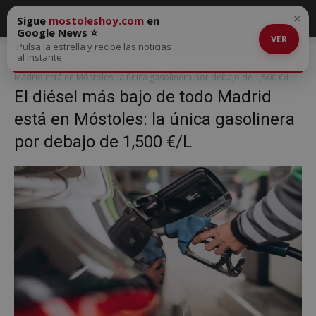
×
Sigue
mostoleshoy.com
en
Google News ⭐
VER
Pulsa la estrella y recibe las noticias
Inicio
El diésel más bajo de todo Madrid está en Móstoles: la única
al instante
gasolinera por debajo de 1,500 €/L
El diésel más bajo de todo
Madrid está en Móstoles: la única gasolinera por debajo de 1,500 €/L
El diésel más bajo de todo Madrid
está en Móstoles: la única gasolinera
por debajo de 1,500 €/L