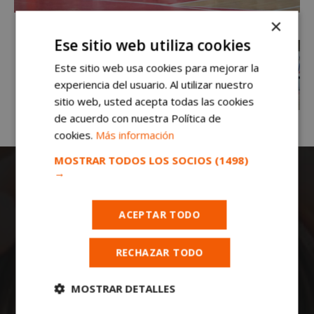
×
Ese sitio web utiliza cookies
Este sitio web usa cookies para mejorar la
experiencia del usuario. Al utilizar nuestro
sitio web, usted acepta todas las cookies
de acuerdo con nuestra Política de
cookies.
Más información
MOSTRAR TODOS LOS SOCIOS
(1498)
→
ACEPTAR TODO
RECHAZAR TODO
Todas las noticias de Móstoles en
mostoleshoy.com
. Mantente informado de
MOSTRAR DETALLES
toda la actualidad, noticias, eventos, ocio y
deportes de tu ciudad. ¡Síguenos!