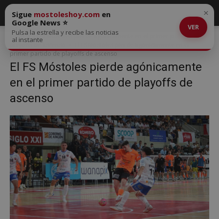
×
Sigue
mostoleshoy.com
en
Google News ⭐
VER
Pulsa la estrella y recibe las noticias
Inicio
El FS Móstoles pierde agónicamente en el primer partido de
al instante
playoffs de ascenso
El FS Móstoles pierde agónicamente en el
primer partido de playoffs de ascenso
El FS Móstoles pierde agónicamente
en el primer partido de playoffs de
ascenso