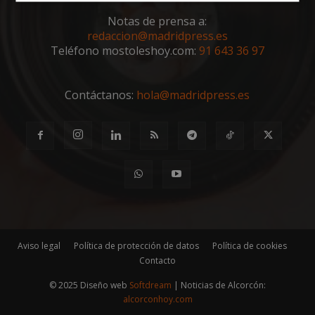
Cookies
Cookies de
estrictamente
rendimiento
Notas de prensa a:
necesarias
redaccion@madridpress.es
Teléfono mostoleshoy.com:
91 643 36 97
Cookies de
Cookies de
preferencias
funcionalidad
Contáctanos:
hola@madridpress.es
Cookies no clasificadas
Aviso legal
Política de protección de datos
Política de cookies
Cookies estrictamente necesarias
Contacto
Cookies de rendimiento
© 2025 Diseño web
Softdream
| Noticias de Alcorcón:
Cookies de preferencias
alcorconhoy.com
Cookies de funcionalidad