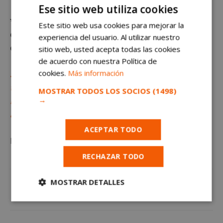
Ese sitio web utiliza cookies
*Queda terminantemente prohibido el uso o
Este sitio web usa cookies para mejorar la
distribución sin previo consentimiento del texto o
experiencia del usuario. Al utilizar nuestro
de las imágenes que aparecen en este artículo.
sitio web, usted acepta todas las cookies
de acuerdo con nuestra Política de
cookies.
Más información
Sigue al minuto todas las noticias de Móstoles a
través del canal de Telegram de
MOSTRAR TODOS LOS SOCIOS
(1498)
→
mostoleshoy.com. Suscríbete gratis haciendo clic
aquí
ACEPTAR TODO
La
actualidad de Móstoles
en
mostoleshoy.com
RECHAZAR TODO
MOSTRAR DETALLES
Cookies
Cookies de
estrictamente
rendimiento
necesarias