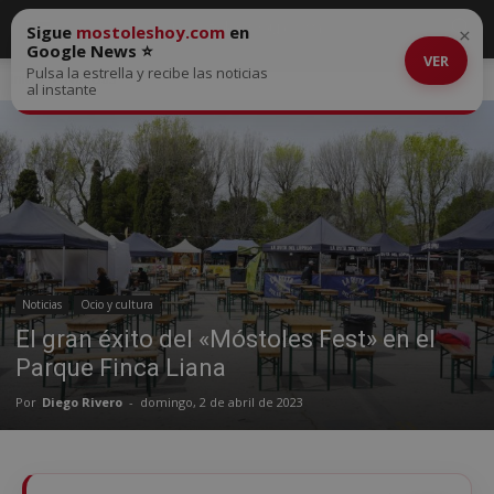
Sigue
mostoleshoy.com
en
×
Google News ⭐
VER
Pulsa la estrella y recibe las noticias
Inicio
Noticias
al instante
Noticias
Ocio y cultura
El gran éxito del «Móstoles Fest» en el
Parque Finca Liana
Por
Diego Rivero
-
domingo, 2 de abril de 2023