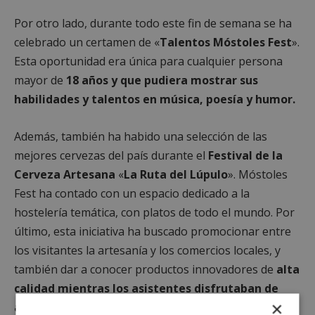
Por otro lado, durante todo este fin de semana se ha
celebrado un certamen de «
Talentos Móstoles Fest
».
Esta oportunidad era única para cualquier persona
mayor de
18 años y que pudiera mostrar sus
habilidades y talentos en música, poesía y humor.
Además, también ha habido una selección de las
mejores cervezas del país durante el
Festival de la
Cerveza Artesana
«
La Ruta del Lúpulo
». Móstoles
Fest ha contado con un espacio dedicado a la
hostelería temática, con platos de todo el mundo. Por
último, esta iniciativa ha buscado promocionar entre
los visitantes la artesanía y los comercios locales, y
también dar a conocer productos innovadores de
alta
calidad mientras los asistentes disfrutaban de
×
actuaciones en directo
.