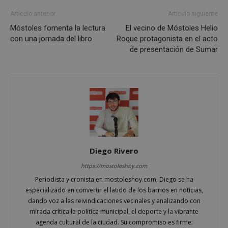
Artículo anterior
Artículo siguiente
Móstoles fomenta la lectura
El vecino de Móstoles Helio
Cookies de
Cookies de
con una jornada del libro
Roque protagonista en el acto
preferencias
funcionalidad
de presentación de Sumar
Cookies no clasificadas
Diego Rivero
Cookies estrictamente necesarias
https://mostoleshoy.com
Cookies de rendimiento
Periodista y cronista en mostoleshoy.com, Diego se ha
Cookies de preferencias
especializado en convertir el latido de los barrios en noticias,
Cookies de funcionalidad
dando voz a las reivindicaciones vecinales y analizando con
mirada crítica la política municipal, el deporte y la vibrante
Cookies no clasificadas
agenda cultural de la ciudad. Su compromiso es firme: