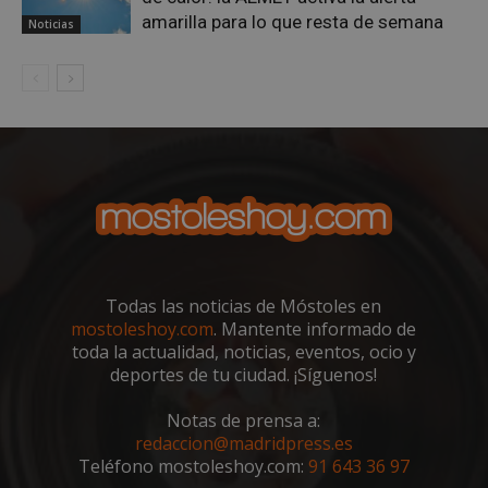
buen
es m
amarilla para lo que resta de semana
Noticias
un e
inic
para
entr
_GRECAPTCHA
6 meses
Goo
Google LLC
reC
www.google.com
esta
cook
nece
(_GR
cuan
ejec
fin d
prop
su an
ries
Todas las noticias de Móstoles en
CookieScriptConsent
1 mes
El se
CookieScript
mostoleshoy.com
. Mantente informado de
Cook
mostoleshoy.com
Scri
toda la actualidad, noticias, eventos, ocio y
utili
deportes de tu ciudad. ¡Síguenos!
cook
reco
pref
Notas de prensa a:
de
cons
redaccion@madridpress.es
de c
Teléfono mostoleshoy.com:
91 643 36 97
los v
nece