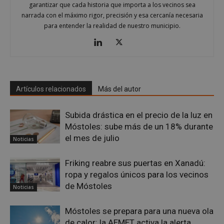
Las cookies estrictamente necesarias permiten la
garantizar que cada historia que importa a los vecinos sea
funcionalidad principal del sitio web, como el
narrada con el máximo rigor, precisión y esa cercanía necesaria
inicio de sesión de usuario y la gestión de cuentas.
para entender la realidad de nuestro municipio.
El sitio web no se puede utilizar correctamente sin
las cookies estrictamente necesarias.
Proveedor
/
Nombre
Vencimiento
Desc
Dominio
PHPSESSID
Sesión
Cook
PHP.net
gene
mostoleshoy.com
apli
Artículos relacionados
Más del autor
basa
leng
Este
iden
Subida drástica en el precio de la luz en
prop
Móstoles: sube más de un 18% durante
gene
utili
el mes de julio
Noticias
mant
vari
sesi
Friking reabre sus puertas en Xanadú:
usua
Nor
ropa y regalos únicos para los vecinos
es u
gene
de Móstoles
Noticias
azar
en q
pued
Móstoles se prepara para una nueva ola
espe
sitio
de calor: la AEMET activa la alerta