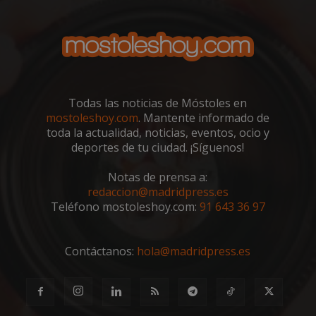
Cookies de
Cookies de
preferencias
funcionalidad
Cookies no clasificadas
Todas las noticias de Móstoles en
mostoleshoy.com
. Mantente informado de
toda la actualidad, noticias, eventos, ocio y
deportes de tu ciudad. ¡Síguenos!
Cookies estrictamente necesarias
Notas de prensa a:
Cookies de rendimiento
redaccion@madridpress.es
Teléfono mostoleshoy.com:
91 643 36 97
Cookies de preferencias
Cookies de funcionalidad
Cookies no clasificadas
Contáctanos:
hola@madridpress.es
Las cookies estrictamente necesarias permiten la
funcionalidad principal del sitio web, como el
inicio de sesión de usuario y la gestión de cuentas.
El sitio web no se puede utilizar correctamente sin