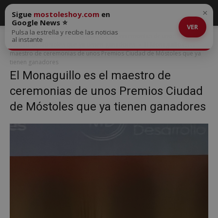
×
Sigue
mostoleshoy.com
en
Google News ⭐
VER
Pulsa la estrella y recibe las noticias
Inicio
El Monaguillo es el maestro de ceremonias de unos Premios
al instante
Ciudad de Móstoles que ya tienen ganadores
El Monaguillo es el
maestro de ceremonias de unos Premios Ciudad de Móstoles que ya
tienen ganadores
El Monaguillo es el maestro de
ceremonias de unos Premios Ciudad
de Móstoles que ya tienen ganadores