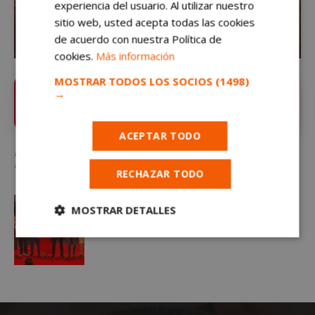
experiencia del usuario. Al utilizar nuestro
sitio web, usted acepta todas las cookies
de acuerdo con nuestra Política de
cookies.
Más información
MOSTRAR TODOS LOS SOCIOS
(1498)
Sigue
mostoleshoy.com
en Google News ⭐
→
VER
Pulsa la estrella y recibe las noticias de Móstoles al
instante
ACEPTAR TODO
El Monaguillo es el maestro de ceremonias de unos Premios Ciudad de
Móstoles que ya tienen ganadores
RECHAZAR TODO
MOSTRAR DETALLES
Cookies
Cookies de
estrictamente
rendimiento
necesarias