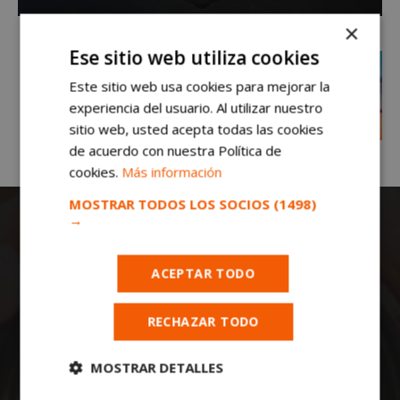
×
Ese sitio web utiliza cookies
Este sitio web usa cookies para mejorar la
experiencia del usuario. Al utilizar nuestro
sitio web, usted acepta todas las cookies
de acuerdo con nuestra Política de
cookies.
Más información
MOSTRAR TODOS LOS SOCIOS
(1498)
→
ACEPTAR TODO
RECHAZAR TODO
Todas las noticias de Móstoles en
mostoleshoy.com
. Mantente informado de
MOSTRAR DETALLES
toda la actualidad, noticias, eventos, ocio y
deportes de tu ciudad. ¡Síguenos!