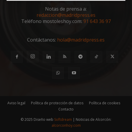
Cookies
Cookies de
estrictamente
rendimiento
Notas de prensa a:
necesarias
redaccion@madridpress.es
Teléfono mostoleshoy.com:
91 643 36 97
Cookies de
Cookies de
preferencias
funcionalidad
Contáctanos:
hola@madridpress.es
Cookies no clasificadas
Aviso legal
Política de protección de datos
Política de cookies
Cookies estrictamente necesarias
Contacto
Cookies de rendimiento
© 2025 Diseño web
Softdream
| Noticias de Alcorcón:
Cookies de preferencias
alcorconhoy.com
Cookies de funcionalidad