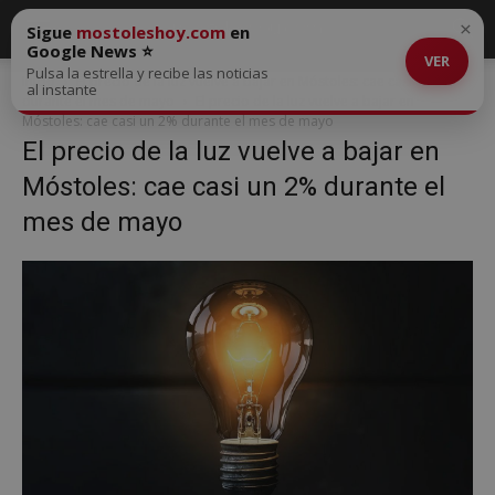
×
Sigue
mostoleshoy.com
en
Google News ⭐
VER
Pulsa la estrella y recibe las noticias
Inicio
El precio de la luz vuelve a bajar en Móstoles: cae casi un 2%
al instante
durante el mes de mayo
El precio de la luz vuelve a bajar en
Móstoles: cae casi un 2% durante el mes de mayo
El precio de la luz vuelve a bajar en
Móstoles: cae casi un 2% durante el
mes de mayo