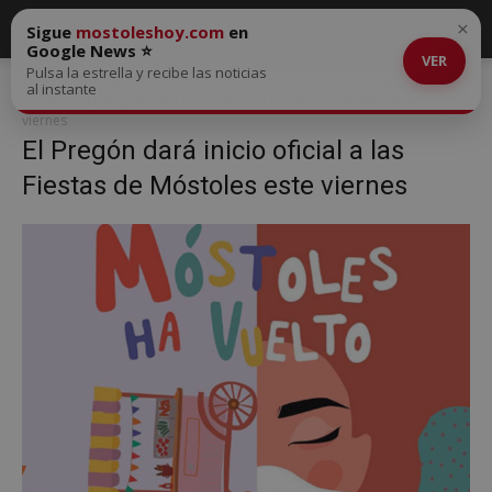
×
Sigue
mostoleshoy.com
en
Google News ⭐
VER
Pulsa la estrella y recibe las noticias
Inicio
El Pregón dará inicio oficial a las Fiestas de Móstoles este
al instante
viernes
El Pregón dará inicio oficial a las Fiestas de Móstoles este
viernes
El Pregón dará inicio oficial a las
Fiestas de Móstoles este viernes