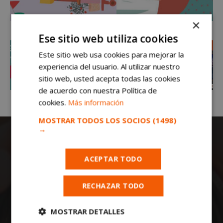
×
Ese sitio web utiliza cookies
Este sitio web usa cookies para mejorar la
experiencia del usuario. Al utilizar nuestro
sitio web, usted acepta todas las cookies
de acuerdo con nuestra Política de
cookies.
Más información
MOSTRAR TODOS LOS SOCIOS
(1498)
→
ACEPTAR TODO
RECHAZAR TODO
Todas las noticias de Móstoles en
mostoleshoy.com
. Mantente informado de
MOSTRAR DETALLES
toda la actualidad, noticias, eventos, ocio y