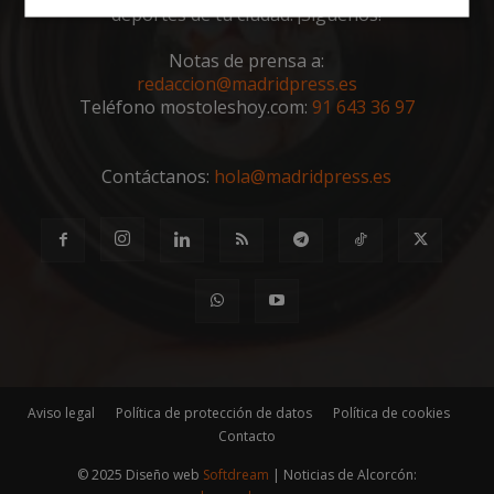
deportes de tu ciudad. ¡Síguenos!
Cookies
Cookies de
estrictamente
rendimiento
necesarias
Notas de prensa a:
redaccion@madridpress.es
Teléfono mostoleshoy.com:
91 643 36 97
Cookies de
Cookies de
preferencias
funcionalidad
Contáctanos:
hola@madridpress.es
Cookies no clasificadas
Cookies estrictamente necesarias
Aviso legal
Política de protección de datos
Política de cookies
Cookies de rendimiento
Contacto
Cookies de preferencias
© 2025 Diseño web
Softdream
| Noticias de Alcorcón:
Cookies de funcionalidad