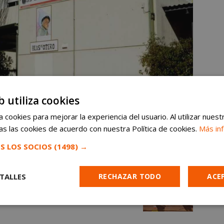
b utiliza cookies
 cookies para mejorar la experiencia del usuario. Al utilizar nuest
s las cookies de acuerdo con nuestra Política de cookies.
Más in
S LOS SOCIOS
(1498) →
TALLES
RECHAZAR TODO
ACE
Cookies de
Cookies de
Cookies de
e
rendimiento
preferencias
funcionalidad