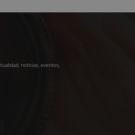
encias
e sesión de usuario y
ualidad, noticias, eventos,
sarias.
 en el lenguaje
o general que se
ión del usuario.
zar, la forma en
, pero un buen
 de sesión para un
necesaria
fin de