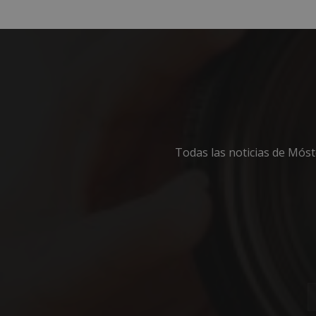
Cooki
Las cookies estricta
Todas las noticias de Mós
la gestión de cuenta
Nombre
PHPSESSID
_GRECAPTCHA