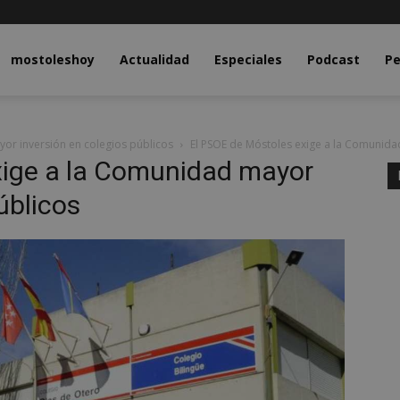
y.com
mostoleshoy
Actualidad
Especiales
Podcast
Pe
or inversión en colegios públicos
El PSOE de Móstoles exige a la Comunida
xige a la Comunidad mayor
úblicos