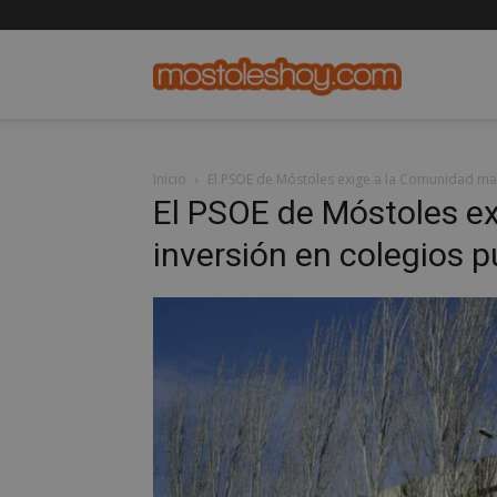
mostolesho
Inicio
El PSOE de Móstoles exige a la Comunidad may
El PSOE de Móstoles e
inversión en colegios p