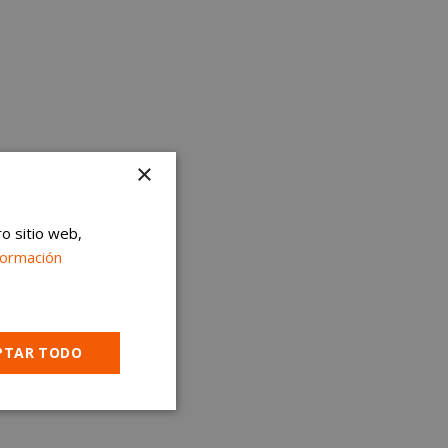
×
ro sitio web,
formación
PTAR TODO
Cookies no
clasificadas