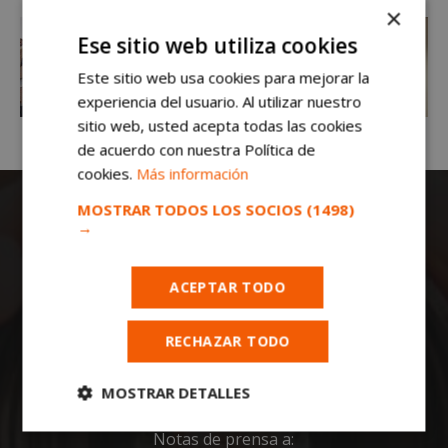
×
Ese sitio web utiliza cookies
Este sitio web usa cookies para mejorar la
experiencia del usuario. Al utilizar nuestro
sitio web, usted acepta todas las cookies
de acuerdo con nuestra Política de
cookies.
Más información
MOSTRAR TODOS LOS SOCIOS
(1498)
→
ACEPTAR TODO
Todas las noticias de Móstoles en
RECHAZAR TODO
mostoleshoy.com
. Mantente informado de
toda la actualidad, noticias, eventos, ocio y
MOSTRAR DETALLES
deportes de tu ciudad. ¡Síguenos!
Cookies
Cookies de
Notas de prensa a: