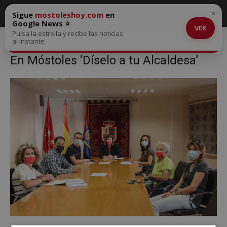
×
Sigue
mostoleshoy.com
en
Google News ⭐
VER
Pulsa la estrella y recibe las noticias
Inicio
En Móstoles ‘Díselo a tu Alcaldesa’
En Móstoles ‘Díselo a tu
al instante
Alcaldesa’
En Móstoles ‘Díselo a tu Alcaldesa’