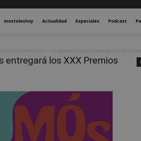
y.com
mostoleshoy
Actualidad
Especiales
Podcast
Pe
remios Ciudad de Móstoles
En septiembre Móstoles entregará los XXX Premi
s entregará los XXX Premios