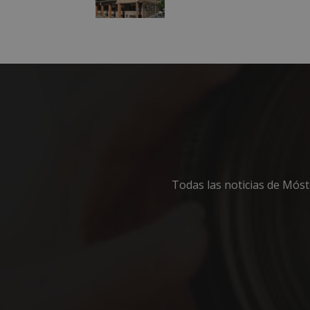
Las cookies estricta
la gestión de cuenta
Nombre
__cf_bm
CookieScriptConse
__cf_bm
Todas las noticias de Mós
VISITOR_PRIVACY
msToken