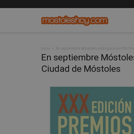
mostolesho
Inicio
En septiembre Móstoles entregará los XXX P
En septiembre Móstole
Ciudad de Móstoles