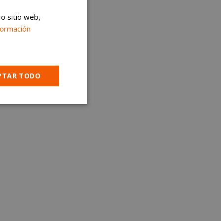
ro sitio web,
formación
PTAR TODO
Cookies no
clasificadas
encias