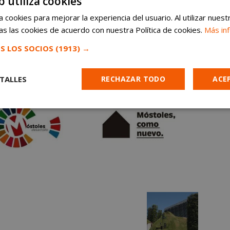
b utiliza cookies
 cookies para mejorar la experiencia del usuario. Al utilizar nuest
s las cookies de acuerdo con nuestra Política de cookies.
Más in
S LOS SOCIOS
(1913) →
TALLES
RECHAZAR TODO
ACE
Cookies de
Cookies de
Cookies de
e
rendimiento
preferencias
funcionalidad
es estrictamente necesarias
Cookies de rendimiento
Cookies de prefer
Cookies de funcionalidad
Cookies no clasificadas