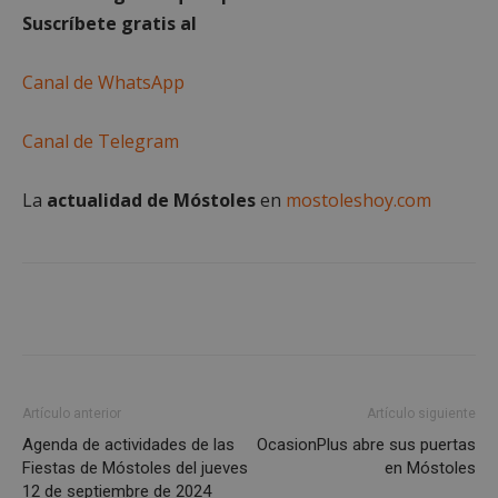
Suscríbete gratis al
Canal de WhatsApp
Cookies estrictamente necesarias
Canal de Telegram
Cookies de rendimiento
Cookies de preferencias
La
actualidad de Móstoles
en
mostoleshoy.com
Cookies de funcionalidad
Cookies no clasificadas
Las cookies estrictamente necesarias permiten la
funcionalidad principal del sitio web, como el
inicio de sesión de usuario y la gestión de cuentas.
El sitio web no se puede utilizar correctamente sin
las cookies estrictamente necesarias.
Proveedor
/
Nombre
Vencimient
Dominio
Artículo anterior
Artículo siguiente
__cf_bm
29 minuto
Cloudflare Inc.
Agenda de actividades de las
OcasionPlus abre sus puertas
56 segundo
.x.com
Fiestas de Móstoles del jueves
en Móstoles
12 de septiembre de 2024