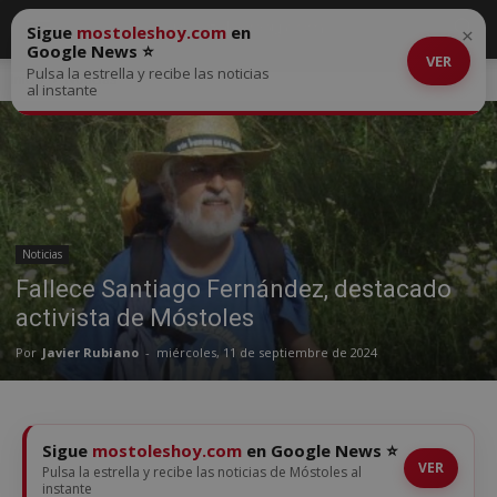
Sigue
mostoleshoy.com
en
×
Google News ⭐
VER
Pulsa la estrella y recibe las noticias
Inicio
Noticias
al instante
Noticias
Fallece Santiago Fernández, destacado
activista de Móstoles
Por
Javier Rubiano
-
miércoles, 11 de septiembre de 2024
Sigue
mostoleshoy.com
en Google News ⭐
VER
Pulsa la estrella y recibe las noticias de Móstoles al
instante